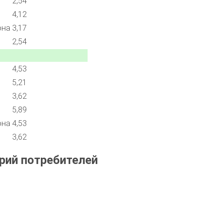
2,54
4,12
она
3,17
2,54
4,53
5,21
3,62
5,89
она
4,53
3,62
рий потребителей