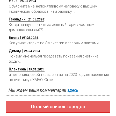
Нина |
:
25.05.2024
Объясните мне, непонятливому человеку с высшим
техническим образованием разницу ...
Геннадий |
:
21.05.2024
Когда начнут платить за зеленый тариф частным
домовлалельцам???...
Елена |
:
05.05.2024
Как узнать тариф по Эл.энергии с газовым плитами...
Демид |
:
26.04.2024
Почему мне нельзя передавать показания счетчика
воды?...
Влентина |
:
19.01.2024
я не поняла,какой тариф за газ на 2023 год для населения
по счетчику вХМАО-Югре...
Мы ждем ваши комментарии
здесь
Полный список городов