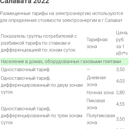
Салавата 2022
Размещенные тарифы на электроэнергию используются
для определения стоимости электроэнергии в г.Салават.
Цена,
Показатель группы потребителей с
Тарифная
руб.
разбивкой тарифа по ставкам и
зона
за 1
дифференциацией по зонам суток
кВт*ч
Население в домах, оборудованных газовыми плитами
Одноставочный тариф
—
3,50
Дневная
Одноставочный тариф,
4,03
зона
дифференцированный по двум зонам
суток
Ночная зона
2,80
Пиковая
4,55
зона
Одноставочный тариф,
дифференцированный по трем зонам
Полупиковая
3,50
суток
зона