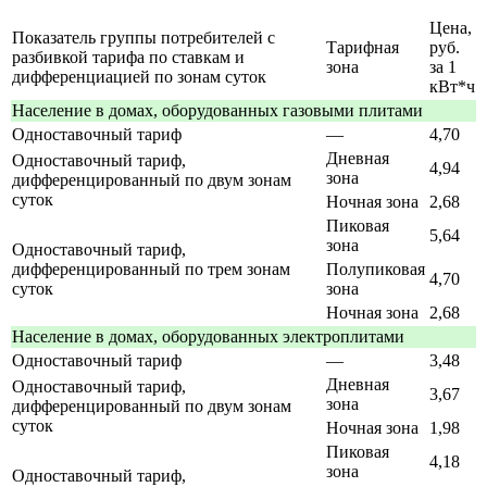
Цена,
Показатель группы потребителей с
Тарифная
руб.
разбивкой тарифа по ставкам и
зона
за 1
дифференциацией по зонам суток
кВт*ч
Население в домах, оборудованных газовыми плитами
Одноставочный тариф
—
4,70
Дневная
Одноставочный тариф,
4,94
зона
дифференцированный по двум зонам
суток
Ночная зона
2,68
Пиковая
5,64
зона
Одноставочный тариф,
дифференцированный по трем зонам
Полупиковая
4,70
суток
зона
Ночная зона
2,68
Население в домах, оборудованных электроплитами
Одноставочный тариф
—
3,48
Дневная
Одноставочный тариф,
3,67
зона
дифференцированный по двум зонам
суток
Ночная зона
1,98
Пиковая
4,18
зона
Одноставочный тариф,