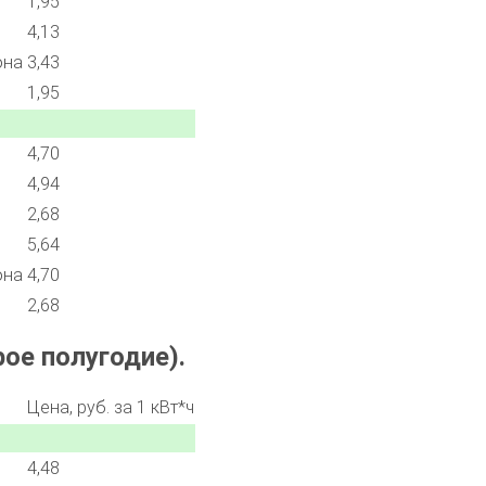
1,95
4,13
она
3,43
1,95
4,70
4,94
2,68
5,64
она
4,70
2,68
ое полугодие).
Цена, руб. за 1 кВт*ч
4,48