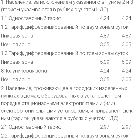
1. Население, за исключением указанного в пункте 2 и 3
(тарифы указываются в рублях с учетом НДС)
1.1 Одноставочный тариф
4,24
4,24
1.2 Тариф, дифференцированный по двум зонам суток
Пиковая зона
4,87
4,87
Ночная зона
3,05
3,05
1.3 Тариф, дифференцированный по трем зонам суток
Пиковая зона
5,09
5,09
8Полупиковая зона
4,24
4,24
Ночная зона
3,05
3,05
2. Население, проживающее в городских населенных
пунктах в домах, оборудованных в установленном
порядке стационарными электроплитами и (или)
электроотопительными установками, и приравненные к
ним (тарифы указываются в рублях с учетом НДС)
2.1 Одноставочный тариф
2,97
2,97
2.2 Тариф, дифференцированный по двум зонам суток