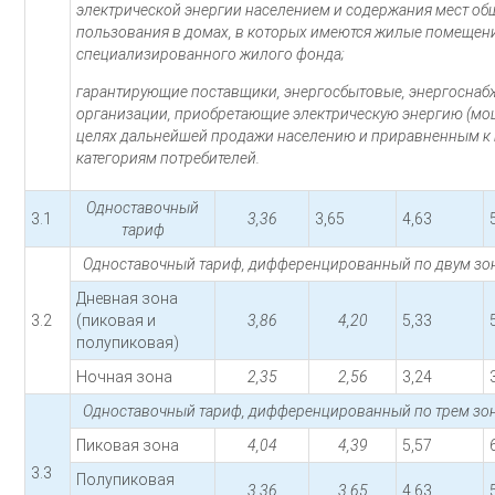
электрической энергии населением и содержания мест об
пользования в домах, в которых имеются жилые помещен
специализированного жилого фонда;
гарантирующие поставщики, энергосбытовые, энергосна
организации, приобретающие электрическую энергию (мо
целях дальнейшей продажи населению и приравненным к
категориям потребителей.
Одноставочный
3.1
3,36
3,65
4,63
тариф
Одноставочный тариф, дифференцированный по двум зон
Дневная зона
3.2
(пиковая и
3,86
4,20
5,33
полупиковая)
Ночная зона
2,35
2,56
3,24
Одноставочный тариф, дифференцированный по трем зон
Пиковая зона
4,04
4,39
5,57
3.3
Полупиковая
3,36
3,65
4,63