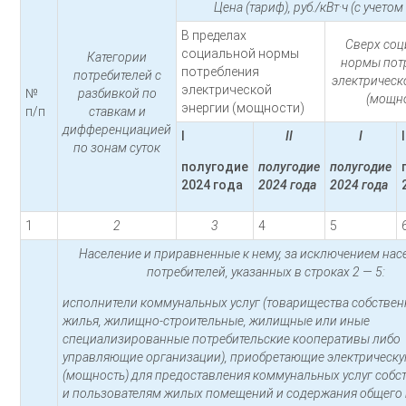
Цена (тариф), руб./кВт·ч (с учето
В пределах
Сверх со
социальной нормы
Категории
нормы пот
потребления
потребителей с
электрическ
электрической
№
разбивкой по
(мощн
энергии (мощности)
п/п
ставкам и
дифференциацией
I
II
I
I
по зонам суток
полугодие
полугодие
полугодие
2024 года
2024 года
2024 года
1
2
3
4
5
Население и приравненные к нему, за исключением нас
потребителей, указанных в строках 2 — 5:
исполнители коммунальных услуг (товарищества собстве
жилья, жилищно-строительные, жилищные или иные
специализированные потребительские кооперативы либо
управляющие организации), приобретающие электрическ
(мощность) для предоставления коммунальных услуг соб
и пользователям жилых помещений и содержания общего