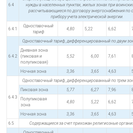
6.4
нужды в населенных пунктах, жилых зонах при воинских
рассчитывающиеся по договору энергоснабжения по 
прибору учета электрической энергии.
Одноставочный
6.4.1
4,80
5,22
6,62
тариф
Одноставочный тариф, дифференцированный по двум зон
Дневная зона
6.4.2
(пиковая и
5,52
6,00
7,61
полупиковая)
Ночная зона
3,36
3,65
4,63
Одноставочный тариф, дифференцированный по трем зон
Пиковая зона
5,77
6,27
7,96
6.4.3
Полупиковая
4,80
5,22
6,62
зона
Ночная зона
3,36
3,65
4,63
6.5
Содержащиеся за счет прихожан религиозные органи
Одноставочный