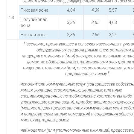
Одноставочный тариф, дифференцированный по трем зон
Пиковая зона
4,04
4,39
5,57
4.3
Полупиковая
3,36
3,65
4,63
зона
Ночная зона
2,35
2,56
3,24
Население, проживающее в сельских населенных пунктах
оборудованных стационарными электроплитами 
пищеприготовления и (или) электроотопительными устан
домах, не оборудованных стационарными электроплит
пищеприготовления и (или) электроотопительными устан
5
приравненные к нему
:
исполнители коммунальных услуг (товарищества собстве
жилья, жилищно-строительные, жилищные или иные
специализированные потребительские кооперативы либо
управляющие организации), приобретающие электрическ
(мощность) для предоставления коммунальных услуг соб
и пользователям жилых помещений и содержания общего
многоквартирных домов;
наймодатели (или уполномоченные ими лица), предостав