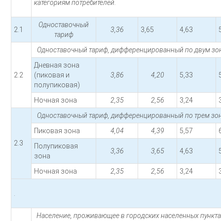
категориям потребителей.
Одноставочный
2.1
3,36
3,65
4,63
тариф
Одноставочный тариф, дифференцированный по двум зон
Дневная зона
2.2
(пиковая и
3,86
4,20
5,33
полупиковая)
Ночная зона
2,35
2,56
3,24
Одноставочный тариф, дифференцированный по трем зон
Пиковая зона
4,04
4,39
5,57
2.3
Полупиковая
3,36
3,65
4,63
зона
Ночная зона
2,35
2,56
3,24
.
Население, проживающее в городских населенных пункта