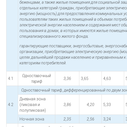
беженцами, а также жилые помещения для социальной за
отдельных категорий граждан, приобретающие электриче
энергию (мощность) для предоставления коммунальных ус
пользователям таких жилых помещений в объемах потреб
электрической энергии населением и содержания мест об
пользования в домах, в которых имеются жилые помещен
специализированного жилого фонда;
гарантирующие поставщики, энергосбытовые, энергосна
организации, приобретающие электрическую энергию (мо
целях дальнейшей продажи населению и приравненным к
категориям потребителей.
Одноставочный
4.1
3,36
3,65
4,63
тариф
Одноставочный тариф, дифференцированный по двум зон
Дневная зона
4.2
(пиковая и
3,86
4,20
5,33
полупиковая)
Ночная зона
2,35
2,56
3,24