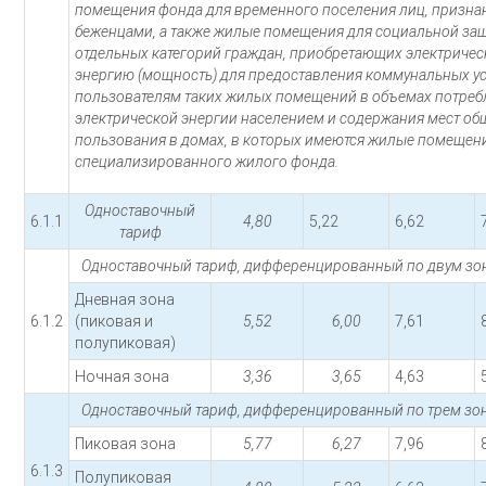
помещения фонда для временного поселения лиц, призн
беженцами, а также жилые помещения для социальной за
отдельных категорий граждан, приобретающих электриче
энергию (мощность) для предоставления коммунальных ус
пользователям таких жилых помещений в объемах потреб
электрической энергии населением и содержания мест об
пользования в домах, в которых имеются жилые помещен
специализированного жилого фонда.
Одноставочный
6.1.1
4,80
5,22
6,62
тариф
Одноставочный тариф, дифференцированный по двум зон
Дневная зона
6.1.2
(пиковая и
5,52
6,00
7,61
полупиковая)
Ночная зона
3,36
3,65
4,63
Одноставочный тариф, дифференцированный по трем зон
Пиковая зона
5,77
6,27
7,96
6.1.3
Полупиковая