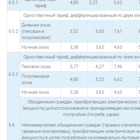
6.5.1
4,80
5,22
6,62
тариф
Одноставочный тариф, дифференцированный по двум зон
Дневная зона
6.5.2
(пиковая и
5,52
6,00
7,61
полупиковая)
Ночная зона
3,36
3,65
4,63
Одноставочный тариф, дифференцированный по трем зон
Пиковая зона
5,77
6,27
7,96
6.5.3
Полупиковая
4,80
5,22
6,62
зона
Ночная зона
3,36
3,65
4,63
Объединения граждан, приобретающих электрическую 
(мощность) для использования в принадлежащих им хоз
постройках (погреба, сараи).
6.6.
Некоммерческие объединения граждан (гаражно-строител
гаражные кооперативы), приобретающие электрическую э
(мощность) в целях потребления на коммунально-бытовые