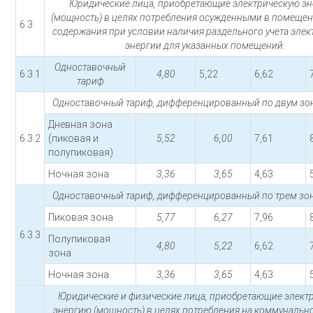
Юридические лица, приобретающие электрическую э
(мощность) в целях потребления осужденными в помещен
6.3
содержания при условии наличия раздельного учета эле
энергии для указанных помещений.
Одноставочный
6.3.1
4,80
5,22
6,62
тариф
Одноставочный тариф, дифференцированный по двум зон
Дневная зона
6.3.2
(пиковая и
5,52
6,00
7,61
полупиковая)
Ночная зона
3,36
3,65
4,63
Одноставочный тариф, дифференцированный по трем зон
Пиковая зона
5,77
6,27
7,96
6.3.3
Полупиковая
4,80
5,22
6,62
зона
Ночная зона
3,36
3,65
4,63
Юридические и физические лица, приобретающие элект
энергию (мощность) в целях потребления на коммунальн