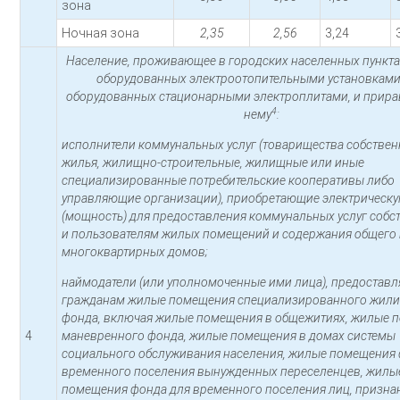
зона
Ночная зона
2,35
2,56
3,24
Население, проживающее в городских населенных пункта
оборудованных электроотопительными установками
оборудованных стационарными электроплитами, и прира
4
нему
:
исполнители коммунальных услуг (товарищества собстве
жилья, жилищно-строительные, жилищные или иные
специализированные потребительские кооперативы либо
управляющие организации), приобретающие электрическ
(мощность) для предоставления коммунальных услуг соб
и пользователям жилых помещений и содержания общего
многоквартирных домов;
наймодатели (или уполномоченные ими лица), предостав
гражданам жилые помещения специализированного жил
фонда, включая жилые помещения в общежитиях, жилые 
4
маневренного фонда, жилые помещения в домах системы
социального обслуживания населения, жилые помещения 
временного поселения вынужденных переселенцев, жилы
помещения фонда для временного поселения лиц, призн