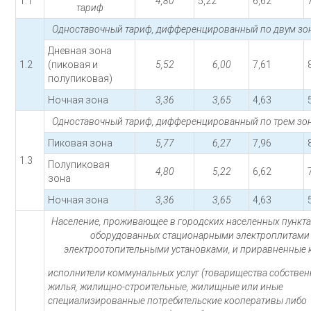
1.1
4,80
5,22
6,62
тариф
Одноставочный тариф, дифференцированный по двум зон
Дневная зона
1.2
(пиковая и
5,52
6,00
7,61
полупиковая)
Ночная зона
3,36
3,65
4,63
Одноставочный тариф, дифференцированный по трем зон
Пиковая зона
5,77
6,27
7,96
1.3
Полупиковая
4,80
5,22
6,62
зона
Ночная зона
3,36
3,65
4,63
Население, проживающее в городских населенных пункта
оборудованных стационарными электроплитами
электроотопительными установками, и приравненные 
исполнители коммунальных услуг (товарищества собстве
жилья, жилищно-строительные, жилищные или иные
специализированные потребительские кооперативы либо