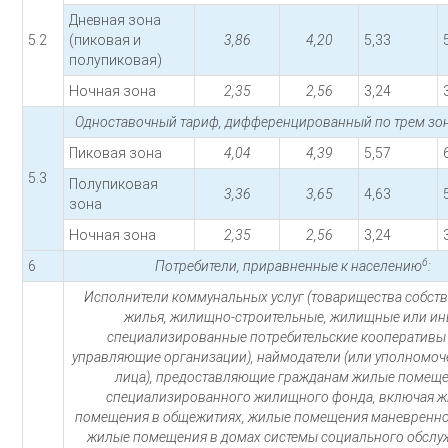
Дневная зона
5.2
(пиковая и
3,86
4,20
5,33
полупиковая)
Ночная зона
2,35
2,56
3,24
Одноставочный тариф, дифференцированный по трем зон
Пиковая зона
4,04
4,39
5,57
5.3
Полупиковая
3,36
3,65
4,63
зона
Ночная зона
2,35
2,56
3,24
6
6
Потребители, приравненные к населению
:
Исполнители коммунальных услуг (товарищества собст
жилья, жилищно-строительные, жилищные или и
специализированные потребительские кооперативы
управляющие организации), наймодатели (или уполномо
лица), предоставляющие гражданам жилые помещ
специализированного жилищного фонда, включая 
помещения в общежитиях, жилые помещения маневренно
жилые помещения в домах системы социального обслу