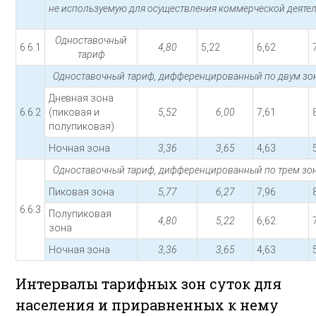
не используемую для осуществления коммерческой деятел
Одноставочный
6.6.1
4,80
5,22
6,62
тариф
Одноставочный тариф, дифференцированный по двум зон
Дневная зона
6.6.2
(пиковая и
5,52
6,00
7,61
полупиковая)
Ночная зона
3,36
3,65
4,63
Одноставочный тариф, дифференцированный по трем зон
Пиковая зона
5,77
6,27
7,96
6.6.3
Полупиковая
4,80
5,22
6,62
зона
Ночная зона
3,36
3,65
4,63
Интервалы тарифных зон суток для
населения и приравненных к нему