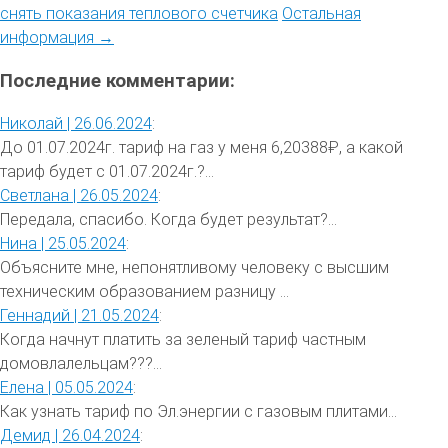
снять показания теплового счетчика
Остальная
информация →
Последние комментарии:
Николай |
26.06.2024
:
До 01.07.2024г. тариф на газ у меня 6,20388₽, а какой
тариф будет с 01.07.2024г.?...
Светлана |
26.05.2024
:
Передала, спасибо. Когда будет результат?...
Нина |
25.05.2024
:
Объясните мне, непонятливому человеку с высшим
техническим образованием разницу ...
Геннадий |
21.05.2024
:
Когда начнут платить за зеленый тариф частным
домовлалельцам???...
Елена |
05.05.2024
:
Как узнать тариф по Эл.энергии с газовым плитами...
Демид |
26.04.2024
: