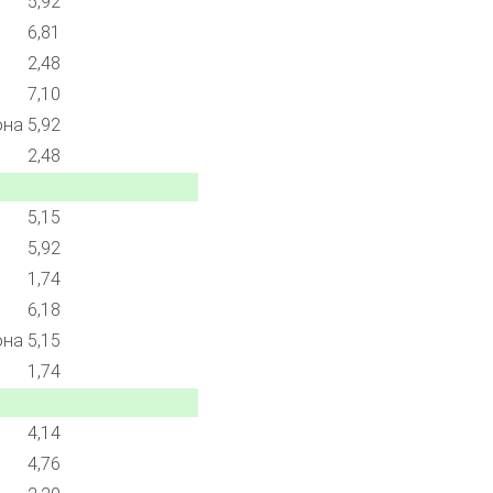
5,92
6,81
2,48
7,10
она
5,92
2,48
5,15
5,92
1,74
6,18
она
5,15
1,74
4,14
4,76