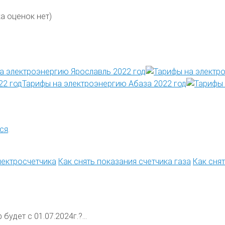
а оценок нет)
а электроэнергию Ярославль 2022 год
Тарифы на электроэнергию Абаза 2022 год
ся
.
лектросчетчика
Как снять показания счетчика газа
Как сня
будет с 01.07.2024г.?...