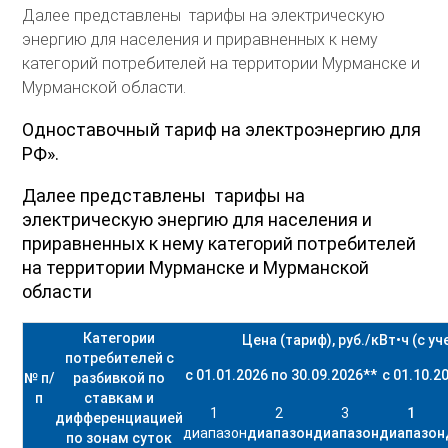
Далее представлены тарифы на электрическую
энергию для населения и приравненных к нему
категорий потребителей на территории Мурманске и
Мурманской области.
Одноставочный тариф на электроэнергию для
РФ».
Далее представлены тарифы на
электрическую энергию для населения и
приравненных к нему категорий потребителей
на территории Мурманске и Мурманской
области
Категории
Цена (тариф), руб./кВт•ч (с у
потребителей с
с 01.01.2026 по 30.09.2026
**
с 01.10.2
№ п/
разбивкой по
п
ставкам и
1
2
3
1
дифференциацией
диапазон
диапазон
диапазон
диапазон
по зонам суток