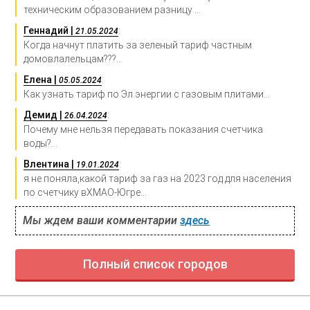
техническим образованием разницу ...
Геннадий |
:
21.05.2024
Когда начнут платить за зеленый тариф частным
домовлалельцам???...
Елена |
:
05.05.2024
Как узнать тариф по Эл.энергии с газовым плитами...
Демид |
:
26.04.2024
Почему мне нельзя передавать показания счетчика
воды?...
Влентина |
:
19.01.2024
я не поняла,какой тариф за газ на 2023 год для населения
по счетчику вХМАО-Югре...
Мы ждем ваши комментарии
здесь
Полный список городов