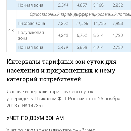
Ночная зона
2,544
4,057
5,168
2,832
Одноставочный тариф, дифференцированный по трем
Пиковая зона
7,252
11,568
14,735
7,988
4.3.
Полупиковая
4,240
6,762
8,614
4,720
зона
Ночная зона
2,419
3,858
4,914
2,739
Интервалы тарифных зон суток для
населения и приравненных к нему
категорий потребителей
Данные интервалы тарифных зон суток
утверждены Приказом ФСТ России от от 26 ноября
2013 г. № 1473-э
УЧЕТ ПО ДВУМ ЗОНАМ
Учет по двум зонам (двухтарифный учет