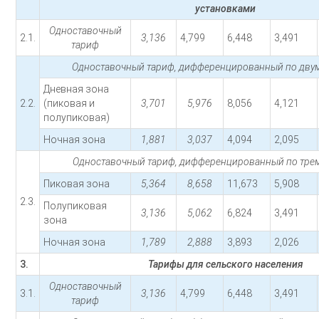
установками
Одноставочный
2.1.
3,136
4,799
6,448
3,491
тариф
Одноставочный тариф, дифференцированный по двум
Дневная зона
2.2.
(пиковая и
3,701
5,976
8,056
4,121
полупиковая)
Ночная зона
1,881
3,037
4,094
2,095
Одноставочный тариф, дифференцированный по трем
Пиковая зона
5,364
8,658
11,673
5,908
2.3.
Полупиковая
3,136
5,062
6,824
3,491
зона
Ночная зона
1,789
2,888
3,893
2,026
3.
Тарифы для сельского населения
Одноставочный
3.1.
3,136
4,799
6,448
3,491
тариф