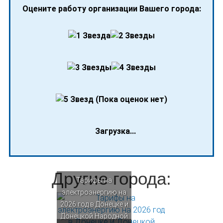
Оцените работу организации Вашего города:
(Пока оценок нет)
Загрузка...
Другие города:
Тарифы на
электроэнергию на
2026 год в Донецке и
Донецкой Народной