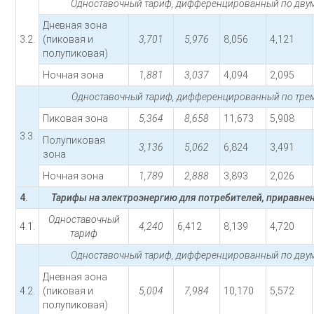
Одноставочный тариф, дифференцированный по двум
Дневная зона
3.2.
(пиковая и
3,701
5,976
8,056
4,121
полупиковая)
Ночная зона
1,881
3,037
4,094
2,095
Одноставочный тариф, дифференцированный по трем
Пиковая зона
5,364
8,658
11,673
5,908
3.3.
Полупиковая
3,136
5,062
6,824
3,491
зона
Ночная зона
1,789
2,888
3,893
2,026
4.
Тарифы на электроэнергию для потребителей, приравне
Одноставочный
4.1.
4,240
6,412
8,139
4,720
тариф
Одноставочный тариф, дифференцированный по двум
Дневная зона
4.2.
(пиковая и
5,004
7,984
10,170
5,572
полупиковая)