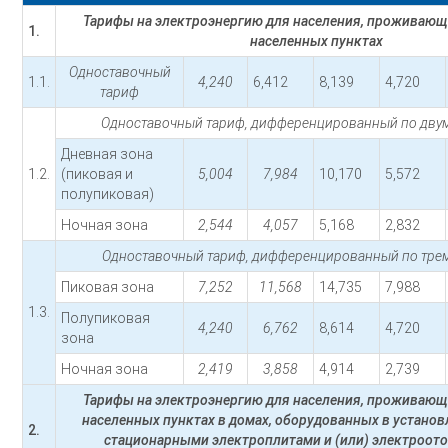
Тарифы на электроэнергию для населения, проживающ
1.
населенных пунктах
Одноставочный
1.1.
4,240
6,412
8,139
4,720
тариф
Одноставочный тариф, дифференцированный по двум
Дневная зона
1.2.
(пиковая и
5,004
7,984
10,170
5,572
полупиковая)
Ночная зона
2,544
4,057
5,168
2,832
Одноставочный тариф, дифференцированный по трем
Пиковая зона
7,252
11,568
14,735
7,988
1.3.
Полупиковая
4,240
6,762
8,614
4,720
зона
Ночная зона
2,419
3,858
4,914
2,739
Тарифы на электроэнергию для населения, проживающ
населенных пунктах в домах, оборудованных в устано
2.
стационарными электроплитами и (или) электроот