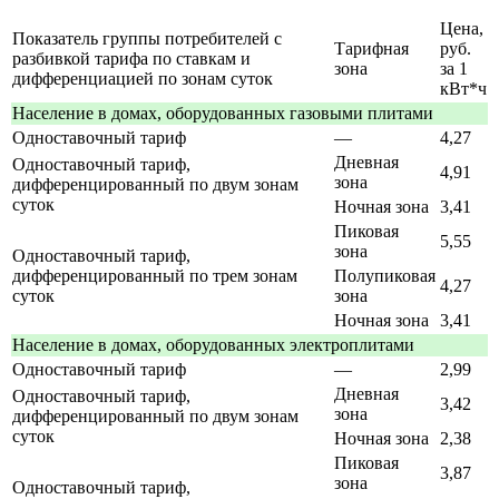
Цена,
Показатель группы потребителей с
Тарифная
руб.
разбивкой тарифа по ставкам и
зона
за 1
дифференциацией по зонам суток
кВт*ч
Население в домах, оборудованных газовыми плитами
Одноставочный тариф
—
4,27
Дневная
Одноставочный тариф,
4,91
зона
дифференцированный по двум зонам
суток
Ночная зона
3,41
Пиковая
5,55
зона
Одноставочный тариф,
дифференцированный по трем зонам
Полупиковая
4,27
суток
зона
Ночная зона
3,41
Население в домах, оборудованных электроплитами
Одноставочный тариф
—
2,99
Дневная
Одноставочный тариф,
3,42
зона
дифференцированный по двум зонам
суток
Ночная зона
2,38
Пиковая
3,87
зона
Одноставочный тариф,