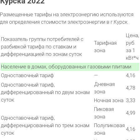
Курска 2022
Размещенные тарифы на электроэнергию используются
для определения стоимости электроэнергии в г.Курск.
Цена,
Показатель группы потребителей с
Тарифная
руб.
разбивкой тарифа по ставкам и
зона
за 1
дифференциацией по зонам суток
кВт*ч
Население в домах, оборудованных газовыми плитами
Одноставочный тариф
—
4,16
Дневная
Одноставочный тариф,
4,78
зона
дифференцированный по двум зонам
суток
Ночная зона
3,33
Пиковая
4,99
зона
Одноставочный тариф,
дифференцированный по трем зонам
Полупиковая
4,16
суток
зона