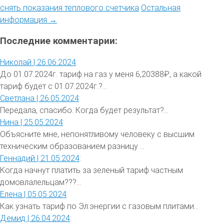
снять показания теплового счетчика
Остальная
информация →
Последние комментарии:
Николай |
26.06.2024
:
До 01.07.2024г. тариф на газ у меня 6,20388₽, а какой
тариф будет с 01.07.2024г.?...
Светлана |
26.05.2024
:
Передала, спасибо. Когда будет результат?...
Нина |
25.05.2024
:
Объясните мне, непонятливому человеку с высшим
техническим образованием разницу ...
Геннадий |
21.05.2024
:
Когда начнут платить за зеленый тариф частным
домовлалельцам???...
Елена |
05.05.2024
:
Как узнать тариф по Эл.энергии с газовым плитами...
Демид |
26.04.2024
: