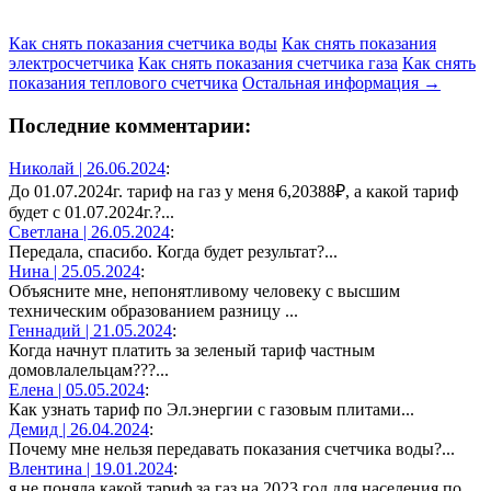
Как снять показания счетчика воды
Как снять показания
электросчетчика
Как снять показания счетчика газа
Как снять
показания теплового счетчика
Остальная информация →
Последние комментарии:
Николай |
26.06.2024
:
До 01.07.2024г. тариф на газ у меня 6,20388₽, а какой тариф
будет с 01.07.2024г.?...
Светлана |
26.05.2024
:
Передала, спасибо. Когда будет результат?...
Нина |
25.05.2024
:
Объясните мне, непонятливому человеку с высшим
техническим образованием разницу ...
Геннадий |
21.05.2024
:
Когда начнут платить за зеленый тариф частным
домовлалельцам???...
Елена |
05.05.2024
:
Как узнать тариф по Эл.энергии с газовым плитами...
Демид |
26.04.2024
:
Почему мне нельзя передавать показания счетчика воды?...
Влентина |
19.01.2024
:
я не поняла,какой тариф за газ на 2023 год для населения по