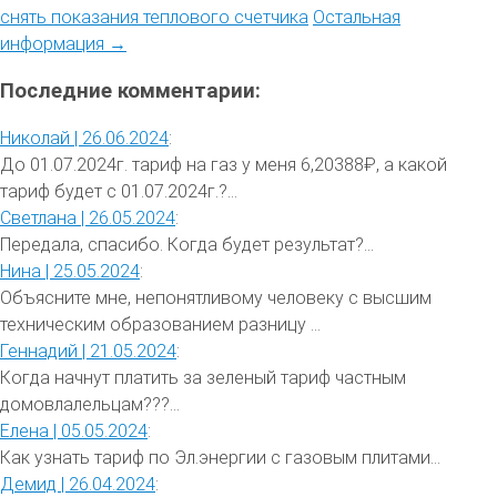
снять показания теплового счетчика
Остальная
информация →
Последние комментарии:
Николай |
26.06.2024
:
До 01.07.2024г. тариф на газ у меня 6,20388₽, а какой
тариф будет с 01.07.2024г.?...
Светлана |
26.05.2024
:
Передала, спасибо. Когда будет результат?...
Нина |
25.05.2024
:
Объясните мне, непонятливому человеку с высшим
техническим образованием разницу ...
Геннадий |
21.05.2024
:
Когда начнут платить за зеленый тариф частным
домовлалельцам???...
Елена |
05.05.2024
:
Как узнать тариф по Эл.энергии с газовым плитами...
Демид |
26.04.2024
: