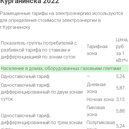
Курганинска 2022
Размещенные тарифы на электроэнергию используются
для определения стоимости электроэнергии в
г.Курганинску..
Цена,
Показатель группы потребителей с
Тарифная
руб.
разбивкой тарифа по ставкам и
зона
за 1
дифференциацией по зонам суток
кВт*ч
Население в домах, оборудованных газовыми плитами
Одноставочный тариф
—
5,24
Дневная
Одноставочный тариф,
5,87
зона
дифференцированный по двум зонам
суток
Ночная зона
3,15
Пиковая
5,88
зона
Одноставочный тариф,
дифференцированный по трем зонам
Полупиковая
5,24