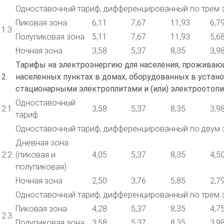
Одноставочный тариф, дифференцированный по трем 
Пиковая зона
6,11
7,67
11,93
6,7
1.3.
Полупиковая зона
5,11
7,67
11,93
5,6
Ночная зона
3,58
5,37
8,35
3,9
Тарифы на электроэнергию для населения, проживаю
2.
населенных пунктах в домах, оборудованных в устан
стационарными электроплитами и (или) электроотоп
Одноставочный
2.1.
3,58
5,37
8,35
3,9
тариф
Одноставочный тариф, дифференцированный по двум 
Дневная зона
2.2.
(пиковая и
4,05
5,37
8,35
4,5
полупиковая)
Ночная зона
2,50
3,76
5,85
2,7
Одноставочный тариф, дифференцированный по трем 
Пиковая зона
4,28
5,37
8,35
4,7
2.3.
Полупиковая зона
3,58
5,37
8,35
3,9