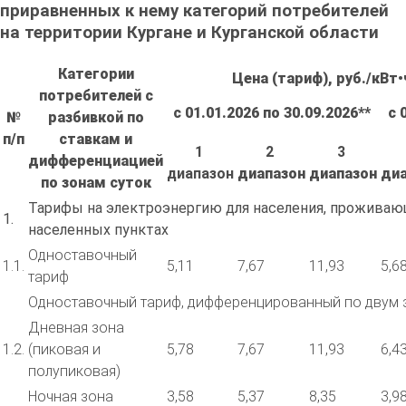
приравненных к нему категорий потребителей
на территории Кургане и Курганской области
Категории
Цена (тариф), руб./кВт•
потребителей с
с 01.01.2026 по 30.09.2026
**
с 
№
разбивкой по
п/п
ставкам и
1
2
3
дифференциацией
диапазон
диапазон
диапазон
ди
по зонам суток
Тарифы на электроэнергию для населения, проживаю
1.
населенных пунктах
Одноставочный
1.1.
5,11
7,67
11,93
5,6
тариф
Одноставочный тариф, дифференцированный по двум 
Дневная зона
1.2.
(пиковая и
5,78
7,67
11,93
6,4
полупиковая)
Ночная зона
3,58
5,37
8,35
3,9