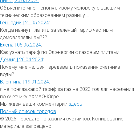
Нина |
25.05.2024
:
Объясните мне, непонятливому человеку с высшим
техническим образованием разницу ...
Геннадий |
21.05.2024
:
Когда начнут платить за зеленый тариф частным
домовлалельцам???...
Елена |
05.05.2024
:
Как узнать тариф по Эл.энергии с газовым плитами...
Демид |
26.04.2024
:
Почему мне нельзя передавать показания счетчика
воды?...
Влентина |
19.01.2024
:
я не поняла,какой тариф за газ на 2023 год для населения
по счетчику вХМАО-Югре...
Мы ждем ваши комментарии
здесь
Полный список городов
© 2026 Передать показания счетчиков. Копирование
материала запрещено.