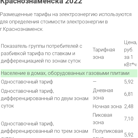
Краснознаменска 2022
Размещенные тарифы на электроэнергию используются
для определения стоимости электроэнергии в
г.Краснознаменск.
Цена,
Показатель группы потребителей с
Тарифная
руб.
разбивкой тарифа по ставкам и
зона
за 1
дифференциацией по зонам суток
кВт*ч
Население в домах, оборудованных газовыми плитами
Одноставочный тариф
—
5,92
Дневная
Одноставочный тариф,
6,81
зона
дифференцированный по двум зонам
суток
Ночная зона
2,48
Пиковая
7,10
зона
Одноставочный тариф,
дифференцированный по трем зонам
Полупиковая
5,92