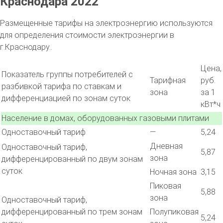
Краснодара 2022
Размещенные тарифы на электроэнергию используются
для определения стоимости электроэнергии в
г.Краснодару..
Цена,
Показатель группы потребителей с
Тарифная
руб.
разбивкой тарифа по ставкам и
зона
за 1
дифференциацией по зонам суток
кВт*ч
Население в домах, оборудованных газовыми плитами
Одноставочный тариф
—
5,24
Дневная
Одноставочный тариф,
5,87
зона
дифференцированный по двум зонам
суток
Ночная зона
3,15
Пиковая
5,88
зона
Одноставочный тариф,
дифференцированный по трем зонам
Полупиковая
5,24