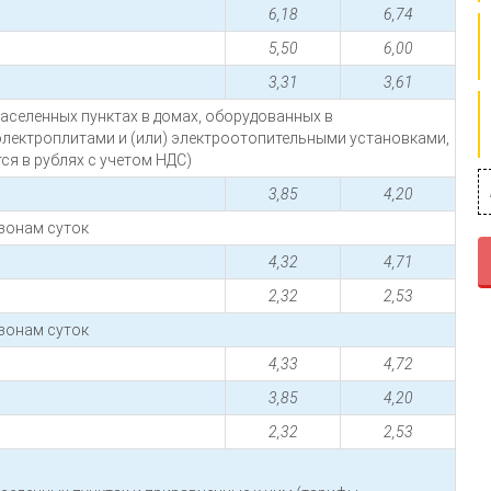
6,18
6,74
5,50
6,00
3,31
3,61
населенных пунктах в домах, оборудованных в
лектроплитами и (или) электроотопительными установками,
ся в рублях с учетом НДС)
3,85
4,20
зонам суток
4,32
4,71
2,32
2,53
зонам суток
4,33
4,72
3,85
4,20
2,32
2,53