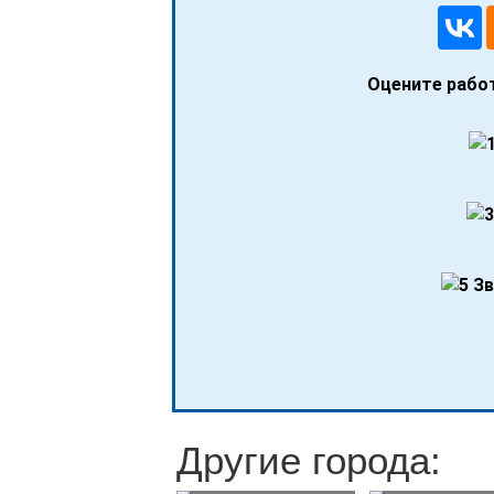
Оцените работ
Другие города:
Тарифы на
Тарифы 