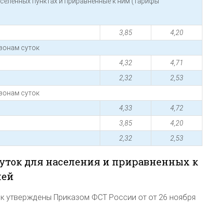
аселенных пунктах и приравненные к ним (тарифы
3,85
4,20
зонам суток
4,32
4,71
2,32
2,53
зонам суток
4,33
4,72
3,85
4,20
2,32
2,53
уток для населения и приравненных к
лей
к утверждены Приказом ФСТ России от от 26 ноября