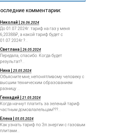
оследние комментарии:
Николай |
:
26.06.2024
До 01.07.2024г. тариф на газ у меня
6,20388₽, а какой тариф будет с
01.07.2024г.?...
Светлана |
:
26.05.2024
Передала, спасибо. Когда будет
результат?...
Нина |
:
25.05.2024
Объясните мне, непонятливому человеку с
высшим техническим образованием
разницу ...
Геннадий |
:
21.05.2024
Когда начнут платить за зеленый тариф
частным домовлалельцам???...
Елена |
:
05.05.2024
Как узнать тариф по Эл.энергии с газовым
плитами...