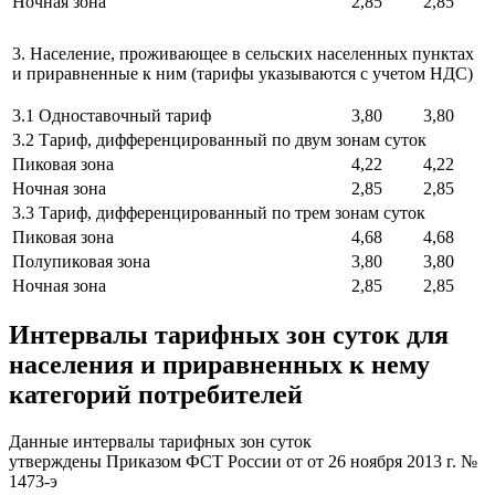
Ночная зона
2,85
2,85
3. Население, проживающее в сельских населенных пунктах
и приравненные к ним (тарифы указываются с учетом НДС)
3.1 Одноставочный тариф
3,80
3,80
3.2 Тариф, дифференцированный по двум зонам суток
Пиковая зона
4,22
4,22
Ночная зона
2,85
2,85
3.3 Тариф, дифференцированный по трем зонам суток
Пиковая зона
4,68
4,68
Полупиковая зона
3,80
3,80
Ночная зона
2,85
2,85
Интервалы тарифных зон суток для
населения и приравненных к нему
категорий потребителей
Данные интервалы тарифных зон суток
утверждены Приказом ФСТ России от от 26 ноября 2013 г. №
1473-э