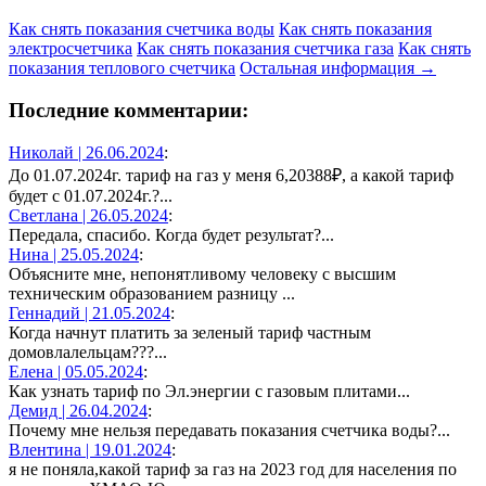
Как снять показания счетчика воды
Как снять показания
электросчетчика
Как снять показания счетчика газа
Как снять
показания теплового счетчика
Остальная информация →
Последние комментарии:
Николай |
26.06.2024
:
До 01.07.2024г. тариф на газ у меня 6,20388₽, а какой тариф
будет с 01.07.2024г.?...
Светлана |
26.05.2024
:
Передала, спасибо. Когда будет результат?...
Нина |
25.05.2024
:
Объясните мне, непонятливому человеку с высшим
техническим образованием разницу ...
Геннадий |
21.05.2024
:
Когда начнут платить за зеленый тариф частным
домовлалельцам???...
Елена |
05.05.2024
:
Как узнать тариф по Эл.энергии с газовым плитами...
Демид |
26.04.2024
:
Почему мне нельзя передавать показания счетчика воды?...
Влентина |
19.01.2024
:
я не поняла,какой тариф за газ на 2023 год для населения по