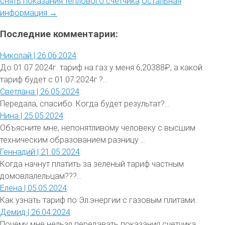
снять показания теплового счетчика
Остальная
информация →
Последние комментарии:
Николай |
26.06.2024
:
До 01.07.2024г. тариф на газ у меня 6,20388₽, а какой
тариф будет с 01.07.2024г.?...
Светлана |
26.05.2024
:
Передала, спасибо. Когда будет результат?...
Нина |
25.05.2024
:
Объясните мне, непонятливому человеку с высшим
техническим образованием разницу ...
Геннадий |
21.05.2024
:
Когда начнут платить за зеленый тариф частным
домовлалельцам???...
Елена |
05.05.2024
:
Как узнать тариф по Эл.энергии с газовым плитами...
Демид |
26.04.2024
:
Почему мне нельзя передавать показания счетчика