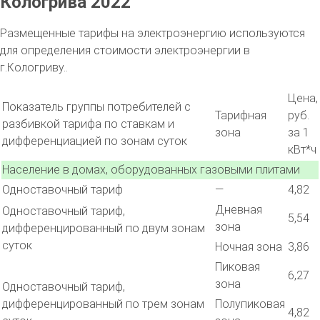
Кологрива 2022
Размещенные тарифы на электроэнергию используются
для определения стоимости электроэнергии в
г.Кологриву..
Цена,
Показатель группы потребителей с
Тарифная
руб.
разбивкой тарифа по ставкам и
зона
за 1
дифференциацией по зонам суток
кВт*ч
Население в домах, оборудованных газовыми плитами
Одноставочный тариф
—
4,82
Дневная
Одноставочный тариф,
5,54
зона
дифференцированный по двум зонам
суток
Ночная зона
3,86
Пиковая
6,27
зона
Одноставочный тариф,
дифференцированный по трем зонам
Полупиковая
4,82