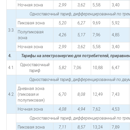
Ночная зона
2,99
3,62
5,58
3,40
Одноставочный тариф, дифференцированный по трем
Пиковая зона
5,20
6,27
9,69
5,92
3.3.
Полупиковая
4,26
5,17
7,96
4,85
зона
Ночная зона
2,99
3,62
5,58
3,40
4.
Тарифы на электроэнергию для потребителей, приравне
Одноставочный
4.1.
5,82
7,06
10,88
6,47
тариф
Одноставочный тариф, дифференцированный по двум
Дневная зона
4.2.
(пиковая и
6,70
8,08
12,49
7,43
полупиковая)
Ночная зона
4,08
4,94
7,62
4,53
Одноставочный тариф, дифференцированный по трем
Пиковая зона
7,11
8,57
13,24
7,89