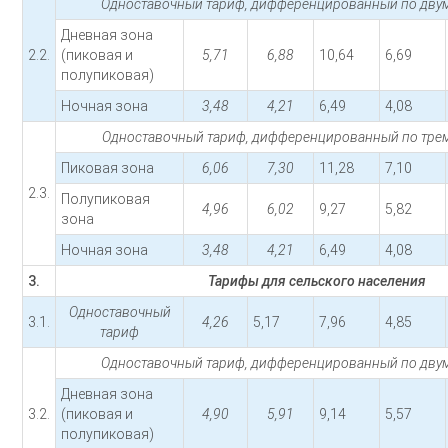
Одноставочный тариф, дифференцированный по двум
Дневная зона
2.2.
(пиковая и
5,71
6,88
10,64
6,69
полупиковая)
Ночная зона
3,48
4,21
6,49
4,08
Одноставочный тариф, дифференцированный по трем
Пиковая зона
6,06
7,30
11,28
7,10
2.3.
Полупиковая
4,96
6,02
9,27
5,82
зона
Ночная зона
3,48
4,21
6,49
4,08
3.
Тарифы для сельского населения
Одноставочный
3.1.
4,26
5,17
7,96
4,85
тариф
Одноставочный тариф, дифференцированный по двум
Дневная зона
3.2.
(пиковая и
4,90
5,91
9,14
5,57
полупиковая)