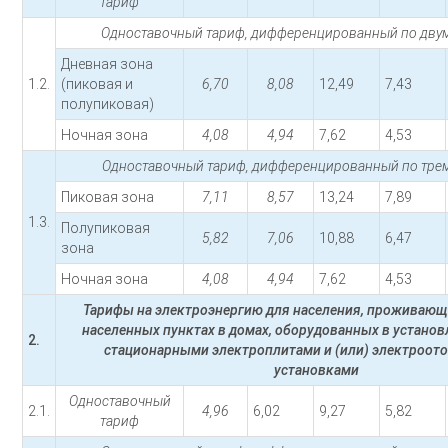
тариф
Одноставочный тариф, дифференцированный по двум
Дневная зона
1.2.
(пиковая и
6,70
8,08
12,49
7,43
полупиковая)
Ночная зона
4,08
4,94
7,62
4,53
Одноставочный тариф, дифференцированный по трем
Пиковая зона
7,11
8,57
13,24
7,89
1.3.
Полупиковая
5,82
7,06
10,88
6,47
зона
Ночная зона
4,08
4,94
7,62
4,53
Тарифы на электроэнергию для населения, проживающ
населенных пунктах в домах, оборудованных в устано
2.
стационарными электроплитами и (или) электроот
установками
Одноставочный
2.1.
4,96
6,02
9,27
5,82
тариф