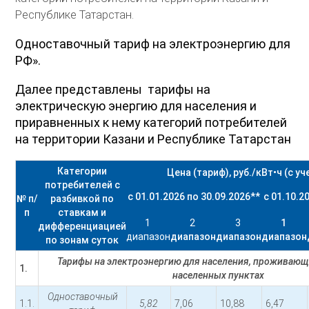
Республике Татарстан.
Одноставочный тариф на электроэнергию для
РФ».
Далее представлены тарифы на
электрическую энергию для населения и
приравненных к нему категорий потребителей
на территории Казани и Республике Татарстан
Категории
Цена (тариф), руб./кВт•ч (с у
потребителей с
с 01.01.2026 по 30.09.2026
**
с 01.10.2
№ п/
разбивкой по
п
ставкам и
1
2
3
1
дифференциацией
диапазон
диапазон
диапазон
диапазон
по зонам суток
Тарифы на электроэнергию для населения, проживающ
1.
населенных пунктах
Одноставочный
1.1.
5,82
7,06
10,88
6,47