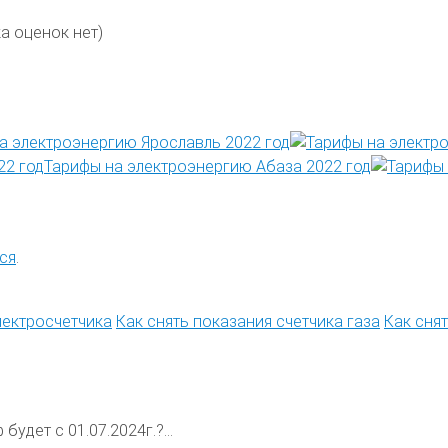
а оценок нет)
а электроэнергию Ярославль 2022 год
Тарифы на электроэнергию Абаза 2022 год
ся
.
лектросчетчика
Как снять показания счетчика газа
Как сня
будет с 01.07.2024г.?...