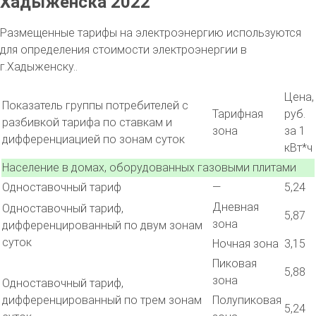
Хадыженска 2022
Размещенные тарифы на электроэнергию используются
для определения стоимости электроэнергии в
г.Хадыженску..
Цена,
Показатель группы потребителей с
Тарифная
руб.
разбивкой тарифа по ставкам и
зона
за 1
дифференциацией по зонам суток
кВт*ч
Население в домах, оборудованных газовыми плитами
Одноставочный тариф
—
5,24
Дневная
Одноставочный тариф,
5,87
зона
дифференцированный по двум зонам
суток
Ночная зона
3,15
Пиковая
5,88
зона
Одноставочный тариф,
дифференцированный по трем зонам
Полупиковая
5,24