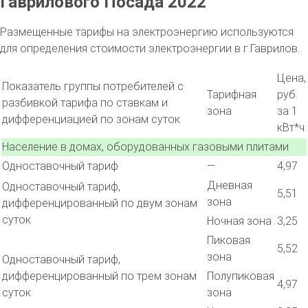
Гаврилового Посада 2022
Размещенные тарифы на электроэнергию используются
для определения стоимости электроэнергии в г.Гаврилов.
Цена,
Показатель группы потребителей с
Тарифная
руб.
разбивкой тарифа по ставкам и
зона
за 1
дифференциацией по зонам суток
кВт*ч
Население в домах, оборудованных газовыми плитами
Одноставочный тариф
—
4,97
Дневная
Одноставочный тариф,
5,51
зона
дифференцированный по двум зонам
суток
Ночная зона
3,25
Пиковая
5,52
зона
Одноставочный тариф,
дифференцированный по трем зонам
Полупиковая
4,97
суток
зона