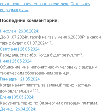
снять показания теплового счетчика
Остальная
информация →
Последние комментарии:
Николай |
26.06.2024
:
До 01.07.2024г. тариф на газ у меня 6,20388₽, а какой
тариф будет с 01.07.2024г.?...
Светлана |
26.05.2024
:
Передала, спасибо. Когда будет результат?...
Нина |
25.05.2024
:
Объясните мне, непонятливому человеку с высшим
техническим образованием разницу ...
Геннадий |
21.05.2024
:
Когда начнут платить за зеленый тариф частным
домовлалельцам???...
Елена |
05.05.2024
:
Как узнать тариф по Эл.энергии с газовым плитами...
Демид |
26.04.2024
: