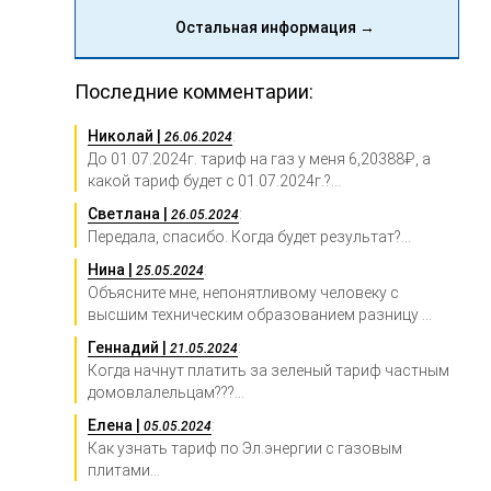
Остальная информация →
Последние комментарии:
Николай |
:
26.06.2024
До 01.07.2024г. тариф на газ у меня 6,20388₽, а
какой тариф будет с 01.07.2024г.?...
Светлана |
:
26.05.2024
Передала, спасибо. Когда будет результат?...
Нина |
:
25.05.2024
Объясните мне, непонятливому человеку с
высшим техническим образованием разницу ...
Геннадий |
:
21.05.2024
Когда начнут платить за зеленый тариф частным
домовлалельцам???...
Елена |
:
05.05.2024
Как узнать тариф по Эл.энергии с газовым
плитами...