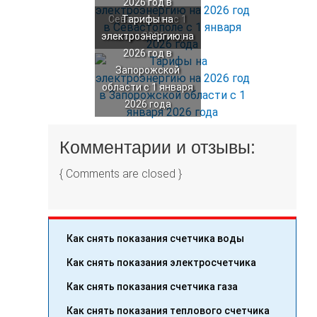
2026 год в
Севастополе с 1
Тарифы на
электроэнергию на
января 2026 года
2026 год в
Запорожской
области с 1 января
2026 года
Комментарии и отзывы:
{ Comments are closed }
Как снять показания счетчика воды
Как снять показания электросчетчика
Как снять показания счетчика газа
Как снять показания теплового счетчика