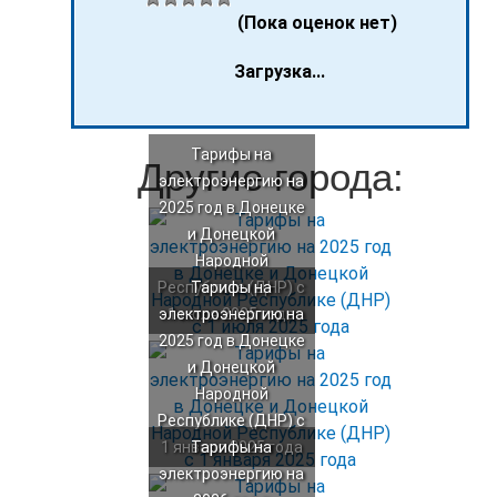
(Пока оценок нет)
Загрузка...
Тарифы на
Другие города:
электроэнергию на
2025 год в Донецке
и Донецкой
Народной
Республике (ДНР) с
Тарифы на
электроэнергию на
1 июля 2025 года
2025 год в Донецке
и Донецкой
Народной
Республике (ДНР) с
1 января 2025 года
Тарифы на
электроэнергию на