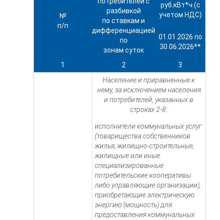
потребителей с
руб.кВт*ч (с
разбивкой
учетом НДС)
№
по ставкам и
п/п
дифференциацией
01.01.2026 по
по
30.06.2026**
зонам суток
1
2
3
Население и приравненные к
нему, за исключением населения
и потребителей, указанных в
строках 2-8:
исполнители коммунальных услуг
(товарищества собственников
жилья, жилищно-строительные,
жилищные или иные
специализированные
потребительские кооперативы
либо управляющие организации),
приобретающие электрическую
энергию (мощность) для
предоставления коммунальных