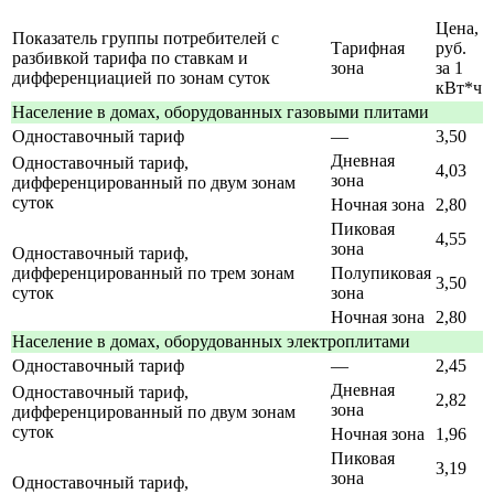
Цена,
Показатель группы потребителей с
Тарифная
руб.
разбивкой тарифа по ставкам и
зона
за 1
дифференциацией по зонам суток
кВт*ч
Население в домах, оборудованных газовыми плитами
Одноставочный тариф
—
3,50
Дневная
Одноставочный тариф,
4,03
зона
дифференцированный по двум зонам
суток
Ночная зона
2,80
Пиковая
4,55
зона
Одноставочный тариф,
дифференцированный по трем зонам
Полупиковая
3,50
суток
зона
Ночная зона
2,80
Население в домах, оборудованных электроплитами
Одноставочный тариф
—
2,45
Дневная
Одноставочный тариф,
2,82
зона
дифференцированный по двум зонам
суток
Ночная зона
1,96
Пиковая
3,19
зона
Одноставочный тариф,