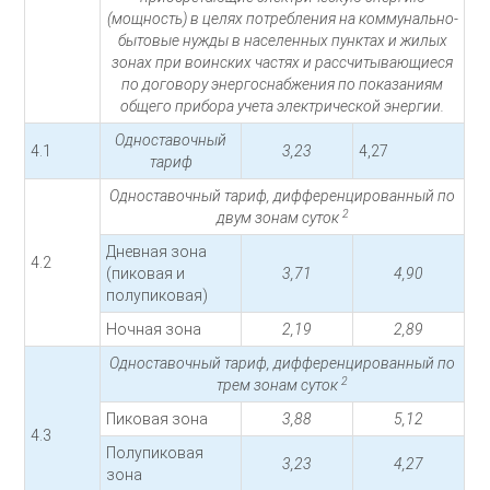
(мощность) в целях потребления на коммунально-
бытовые нужды в населенных пунктах и жилых
зонах при воинских частях и рассчитывающиеся
по договору энергоснабжения по показаниям
общего прибора учета электрической энергии.
Одноставочный
4.1
3,23
4,27
тариф
Одноставочный тариф, дифференцированный по
2
двум зонам суток
Дневная зона
4.2
(пиковая и
3,71
4,90
полупиковая)
Ночная зона
2,19
2,89
Одноставочный тариф, дифференцированный по
2
трем зонам суток
Пиковая зона
3,88
5,12
4.3
Полупиковая
3,23
4,27
зона