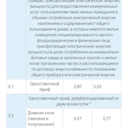
граждан, приобретающие электрическую энергию
(мощность) для предоставления коммунальных
услуг пользователям таких жилых помещений в
объемах потребления электрической энергии
населением и содержания мест общего
пользования в домах, в которых имеются жилые
помещения специализированного жилого
фонда;юридические и физические лица,
приобретающие электрическую энергию
(мощность) в целях потребления на коммунально-
бытовые нужды в населенных пунктах и жилых
зонах при воинских частях и рассчитывающиеся
по договору энергоснабжения по показаниям
общего прибора учета электрической энергии.
Одноставочный
3.1
3,80
5,02
тариф
Одноставочный тариф, дифференцированный по
2
двум зонам суток
Дневная зона
3.2
(пиковая и
4,37
5,77
полупиковая)