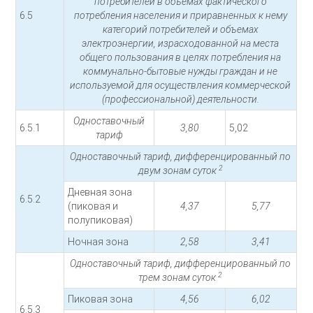
потребителей в объемах фактического
6.5
потребления населения и приравненных к нему
категорий потребителей и объемах
электроэнергии, израсходованной на места
общего пользования в целях потребления на
коммунально-бытовые нужды граждан и не
используемой для осуществления коммерческой
(профессиональной) деятельности.
Одноставочный
6.5.1
3,80
5,02
тариф
Одноставочный тариф, дифференцированный по
2
двум зонам суток
Дневная зона
6.5.2
(пиковая и
4,37
5,77
полупиковая)
Ночная зона
2,58
3,41
Одноставочный тариф, дифференцированный по
2
трем зонам суток
Пиковая зона
4,56
6,02
6.5.3