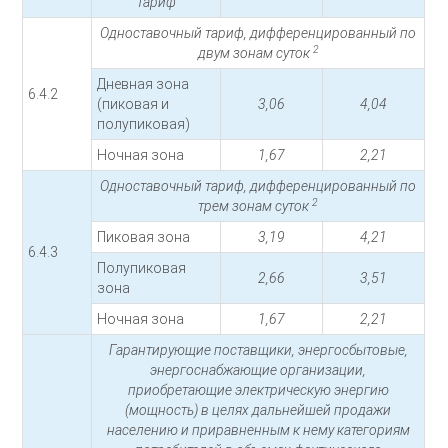
тариф
Одноставочный тариф, дифференцированный по
2
двум зонам суток
Дневная зона
6.4.2
(пиковая и
3,06
4,04
полупиковая)
Ночная зона
1,67
2,21
Одноставочный тариф, дифференцированный по
2
трем зонам суток
Пиковая зона
3,19
4,21
6.4.3
Полупиковая
2,66
3,51
зона
Ночная зона
1,67
2,21
Гарантирующие поставщики, энергосбытовые,
энергоснабжающие организации,
приобретающие электрическую энергию
(мощность) в целях дальнейшей продажи
населению и приравненным к нему категориям