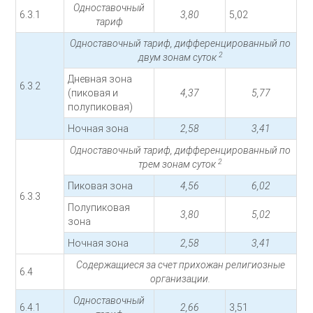
Одноставочный
6.3.1
3,80
5,02
тариф
Одноставочный тариф, дифференцированный по
2
двум зонам суток
Дневная зона
6.3.2
(пиковая и
4,37
5,77
полупиковая)
Ночная зона
2,58
3,41
Одноставочный тариф, дифференцированный по
2
трем зонам суток
Пиковая зона
4,56
6,02
6.3.3
Полупиковая
3,80
5,02
зона
Ночная зона
2,58
3,41
Содержащиеся за счет прихожан религиозные
6.4
организации.
Одноставочный
6.4.1
2,66
3,51