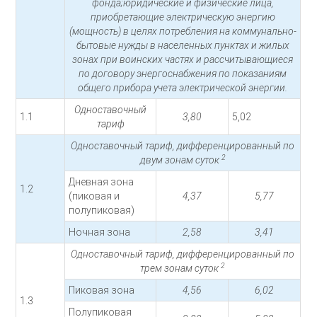
фонда;юридические и физические лица,
приобретающие электрическую энергию
(мощность) в целях потребления на коммунально-
бытовые нужды в населенных пунктах и жилых
зонах при воинских частях и рассчитывающиеся
по договору энергоснабжения по показаниям
общего прибора учета электрической энергии.
Одноставочный
1.1
3,80
5,02
тариф
Одноставочный тариф, дифференцированный по
2
двум зонам суток
Дневная зона
1.2
(пиковая и
4,37
5,77
полупиковая)
Ночная зона
2,58
3,41
Одноставочный тариф, дифференцированный по
2
трем зонам суток
Пиковая зона
4,56
6,02
1.3
Полупиковая