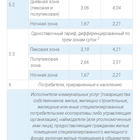
Дневная зона
5.2
(пиковая и
3,06
4,04
полупиковая)
Ночная зона
1,67
2,21
Одноставочный тариф, дифференцированный по
2
трем зонам суток
Пиковая зона
3,19
4,21
5.3
Полупиковая
2,66
3,51
зона
Ночная зона
1,67
2,21
6
Потребители, приравненные к населению:
Исполнители коммунальных услуг (товарищества
собственников жилья, жилищно-строительные,
жилищные или иные специализированные
потребительские кооперативы либо управляющие
организации), наймодатели (или уполномоченные
ими лица), предоставляющие гражданам жилые
помещения специализированного жилищного
фонда, включая жилые помещения в общежитиях,