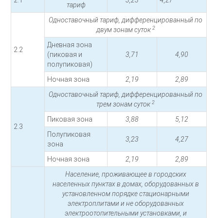
2.1
3,23
4,27
тариф
Одноставочный тариф, дифференцированный по
2
двум зонам суток
Дневная зона
2.2
(пиковая и
3,71
4,90
полупиковая)
Ночная зона
2,19
2,89
Одноставочный тариф, дифференцированный по
2
трем зонам суток
Пиковая зона
3,88
5,12
2.3
Полупиковая
3,23
4,27
зона
Ночная зона
2,19
2,89
Население, проживающее в городских
населенных пунктах в домах, оборудованных в
установленном порядке стационарными
электроплитами и не оборудованных
электроотопительными установками, и