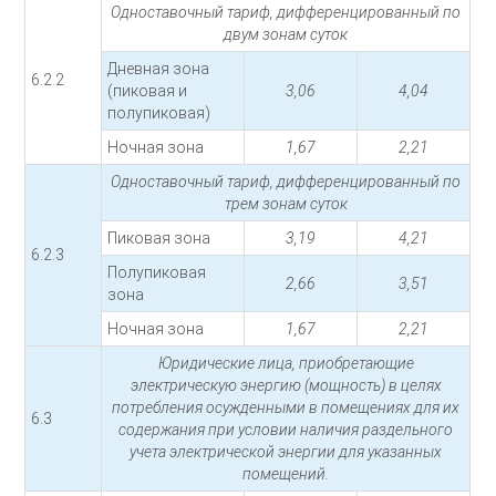
Одноставочный тариф, дифференцированный по
двум зонам суток
Дневная зона
6.2.2
(пиковая и
3,06
4,04
полупиковая)
Ночная зона
1,67
2,21
Одноставочный тариф, дифференцированный по
трем зонам суток
Пиковая зона
3,19
4,21
6.2.3
Полупиковая
2,66
3,51
зона
Ночная зона
1,67
2,21
Юридические лица, приобретающие
электрическую энергию (мощность) в целях
потребления осужденными в помещениях для их
6.3
содержания при условии наличия раздельного
учета электрической энергии для указанных
помещений.