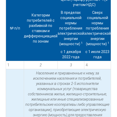
учетом НДС)
В пределах
Сверх
Категории
социальной
социальной
потребителей с
нормы
нормы
разбивкой по
№ п/п
потребления
потребления
ставкам и
электрической
электрической
дифференциацией
энергии
энергии
по зонам
1
1
(мощности)
(мощности)
с 1 декабря
с 1 июля 2023
2022 года
года
1
2
3
4
Население и приравненные к нему, за
исключением населения и потребителей,
указанных в строках 2-5:исполнители
коммунальных услуг (товарищества
собственников жилья, жилищно-строительные,
жилищные или иные специализированные
потребительские кооперативы либо управляющие
организации), приобретающие электрическую
энергию (мощность) для предоставления