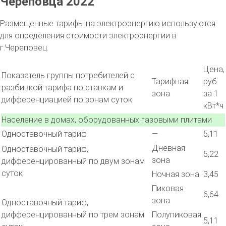
Череповца 2022
Размещенные тарифы на электроэнергию используются
для определения стоимости электроэнергии в
г.Череповец.
Цена,
Показатель группы потребителей с
Тарифная
руб.
разбивкой тарифа по ставкам и
зона
за 1
дифференциацией по зонам суток
кВт*ч
Население в домах, оборудованных газовыми плитами
Одноставочный тариф
—
5,11
Дневная
Одноставочный тариф,
5,22
зона
дифференцированный по двум зонам
суток
Ночная зона
3,45
Пиковая
6,64
зона
Одноставочный тариф,
дифференцированный по трем зонам
Полупиковая
5,11