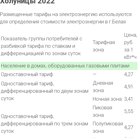
Холуницы 2022
Размещенные тарифы на электроэнергию используются
для определения стоимости электроэнергии в г.Белая.
Цена,
Показатель группы потребителей с
Тарифная
руб.
разбивкой тарифа по ставкам и
зона
за 1
дифференциацией по зонам суток
кВт*ч
Население в домах, оборудованных газовыми плитами
Одноставочный тариф
—
4,27
Дневная
Одноставочный тариф,
4,91
зона
дифференцированный по двум зонам
суток
Ночная зона
3,41
Пиковая
5,55
зона
Одноставочный тариф,
дифференцированный по трем зонам
Полупиковая
4,27
суток
зона