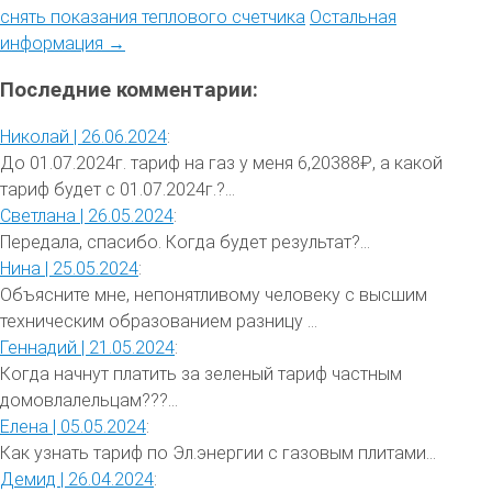
снять показания теплового счетчика
Остальная
информация →
Последние комментарии:
Николай |
26.06.2024
:
До 01.07.2024г. тариф на газ у меня 6,20388₽, а какой
тариф будет с 01.07.2024г.?...
Светлана |
26.05.2024
:
Передала, спасибо. Когда будет результат?...
Нина |
25.05.2024
:
Объясните мне, непонятливому человеку с высшим
техническим образованием разницу ...
Геннадий |
21.05.2024
:
Когда начнут платить за зеленый тариф частным
домовлалельцам???...
Елена |
05.05.2024
:
Как узнать тариф по Эл.энергии с газовым плитами...
Демид |
26.04.2024
: