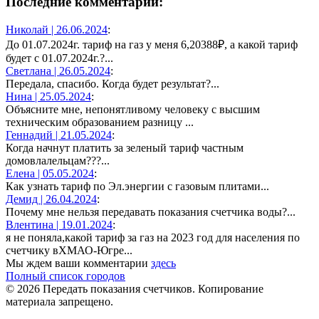
Последние комментарии:
Николай |
26.06.2024
:
До 01.07.2024г. тариф на газ у меня 6,20388₽, а какой тариф
будет с 01.07.2024г.?...
Светлана |
26.05.2024
:
Передала, спасибо. Когда будет результат?...
Нина |
25.05.2024
:
Объясните мне, непонятливому человеку с высшим
техническим образованием разницу ...
Геннадий |
21.05.2024
:
Когда начнут платить за зеленый тариф частным
домовлалельцам???...
Елена |
05.05.2024
:
Как узнать тариф по Эл.энергии с газовым плитами...
Демид |
26.04.2024
:
Почему мне нельзя передавать показания счетчика воды?...
Влентина |
19.01.2024
:
я не поняла,какой тариф за газ на 2023 год для населения по
счетчику вХМАО-Югре...
Мы ждем ваши комментарии
здесь
Полный список городов
© 2026 Передать показания счетчиков. Копирование
материала запрещено.