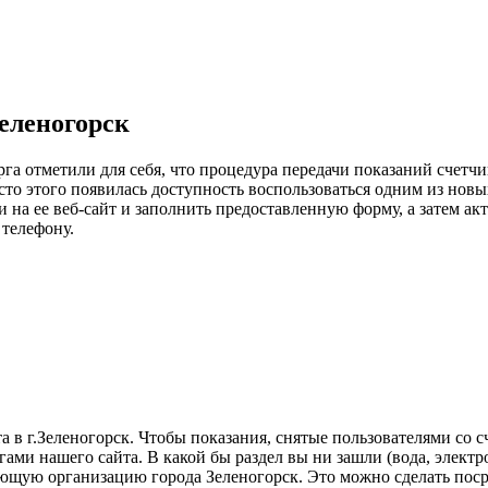
Зеленогорск
а отметили для себя, что процедура передачи показаний счетчик
то этого появилась доступность воспользоваться одним из новы
и на ее веб-сайт и заполнить предоставленную форму, а затем а
телефону.
 в г.Зеленогорск. Чтобы показания, снятые пользователями со с
и нашего сайта. В какой бы раздел вы ни зашли (вода, электроэ
ющую организацию города Зеленогорск. Это можно сделать поср