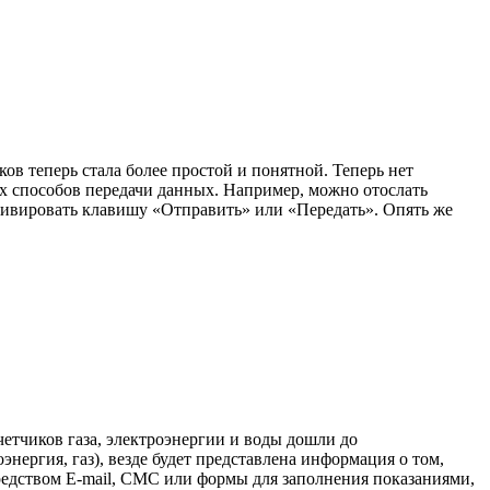
ов теперь стала более простой и понятной. Теперь нет
х способов передачи данных. Например, можно отослать
ктивировать клавишу «Отправить» или «Передать». Опять же
четчиков газа, электроэнергии и воды дошли до
нергия, газ), везде будет представлена информация о том,
едством E-mail, СМС или формы для заполнения показаниями,