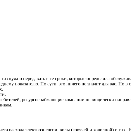
 газ нужно передавать в те сроки, которые определила обслужив
еднему показателю. По сути, это ничего не значит для вас. Но в
х.
ти.
отребителей, ресурсоснабжающие компании периодически направл
чикам.
а расхода электроэнергии, воды (горячей и холодной) и газа. В