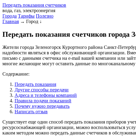
Передать
показания
счетчиков
вода, газ, электроэнергия
Города
Тарифы
Полезно
Главная
→
Город
↓
Передать показания счетчиков города 
Жители города Зеленогорск Курортного района Санкт-Петербург
надобности являться в офис обслуживающей организации. Вмес
письмо с данными счетчика на e-mail вашей компании или зайт
многие желающие могут оставить данные по многоканальному 
Содержание:
Передать показания
Другие способы передачи
Адреса и телефоны компаний
Правила подачи показаний
Почему нужно передавать
Написать отзыв
Существует еще один способ передать показания приборов учета
ресурсоснабжающей организации, можно воспользоваться услугам
каким методом можно передать данные счетчиков в обслужива