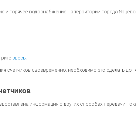
ие и горячее водоснабжение на территории
города Ярцево
отрите
здесь
.
ния счетчиков своевременно, необходимо это сделать до
четчиков
едоставлена информация о других способах передачи пок