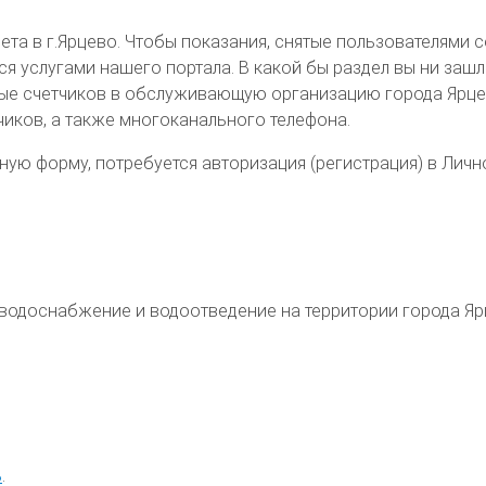
та в г.Ярцево. Чтобы показания, снятые пользователями с
слугами нашего портала. В какой бы раздел вы ни зашли (
е счетчиков в обслуживающую организацию города Ярцево
иков, а также многоканального телефона.
ую форму, потребуется авторизация (регистрация) в Личн
е водоснабжение и водоотведение на территории
города Я
ь
.