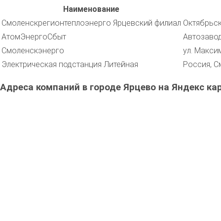
Наименование
Смоленскрегионтеплоэнерго Ярцевский филиал
Октябрьска
АтомЭнергоСбыт
Автозавод
Смоленскэнерго
ул. Макси
Электрическая подстанция Литейная
Россия, С
Адреса компаний в городе Ярцево на Яндекс ка