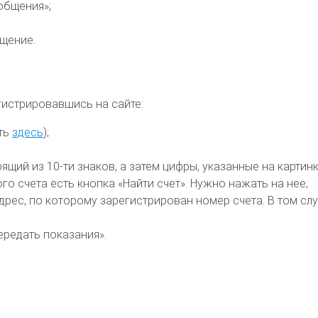
общения»;
бщение.
гистрировавшись на сайте:
ать
здесь
);
щий из 10-ти знаков, а затем цифры, указанные на картинк
о счета есть кнопка «Найти счет». Нужно нажать на нее;
рес, по которому зарегистрирован номер счета. В том слу
ередать показания».