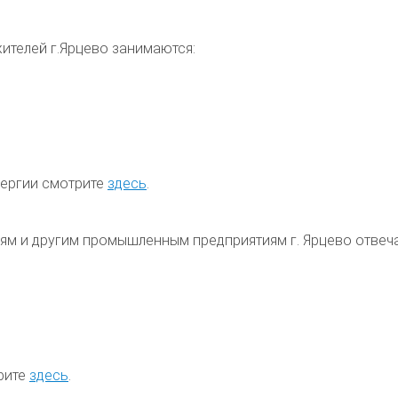
жителей
г.Ярцево
занимаются:
нергии смотрите
здесь
.
циям и другим промышленным предприятиям
г. Ярцево
отвеч
трите
здесь
.