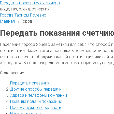
Передать
показания
счетчиков
вода, газ, электроэнергия
Города
Тарифы
Полезно
Главная
→
Город
↓
Передать показания счетчик
Население города Ярцево заметили для себя, что способ 
организации. Взамен этого появилась возможность воспо
счетчика на e-mail обслуживающей организации или зайти
«Передать». В свою очередь многие желающие могут пере
Содержание:
Передать показания
Другие способы передачи
Адреса и телефоны компаний
Правила подачи показаний
Почему нужно передавать
Написать отзыв