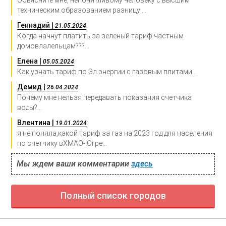
техническим образованием разницу ...
Геннадий |
:
21.05.2024
Когда начнут платить за зеленый тариф частным
домовлалельцам???...
Елена |
:
05.05.2024
Как узнать тариф по Эл.энергии с газовым плитами...
Демид |
:
26.04.2024
Почему мне нельзя передавать показания счетчика
воды?...
Влентина |
:
19.01.2024
я не поняла,какой тариф за газ на 2023 год для населения
по счетчику вХМАО-Югре...
Мы ждем ваши комментарии
здесь
Полный список городов