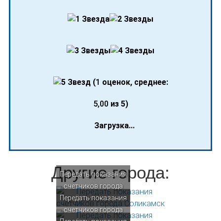
(
1
оценок, среднее:
5,00
из 5)
Загрузка...
Другие города:
Передать показания
счетчиков города
Передать показания
Соликамск
счетчиков города