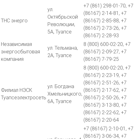
+7 (861) 298-01-70, +7
ул.
(86167) 2-14-81, +7
Октябрьской
ТНС энерго
(86167) 2-85-88, +7
Революции,
(86167) 2-73-26, +7
5А, Туапсе
(86167) 2-28-93
Независимая
8 (800) 600-02-20, +7
ул. Тельмана,
энергосбытовая
(86167) 2-09-27, +7
2А, Туапсе
компания
(86167) 7-79-25
8 (800) 600-02-20, +7
(86167) 2-23-19, +7
(86167) 2-51-26, +7
ул. Богдана
Филиал НЭСК
(86167) 2-17-62, +7
Хмельницкого,
Туапсеэлектросеть
(86167) 2-50-26, +7
6А, Туапсе
(86167) 3-13-80, +7
(86167) 2-22-62, +7
(86167) 2-20-64
+7 (86167) 2-10-01, +7
(86167) 3-06-34, +7