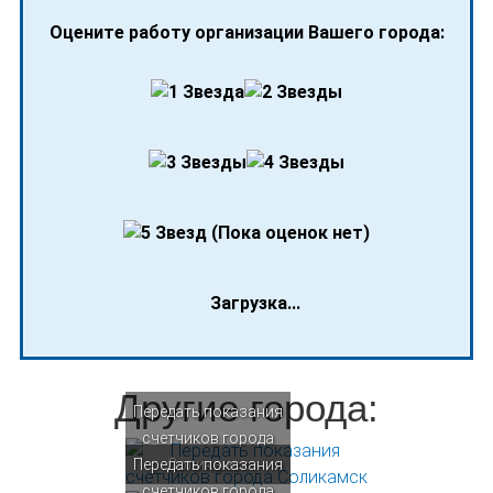
Оцените работу организации Вашего города:
(Пока оценок нет)
Загрузка...
Другие города:
Передать показания
счетчиков города
Передать показания
Соликамск
счетчиков города