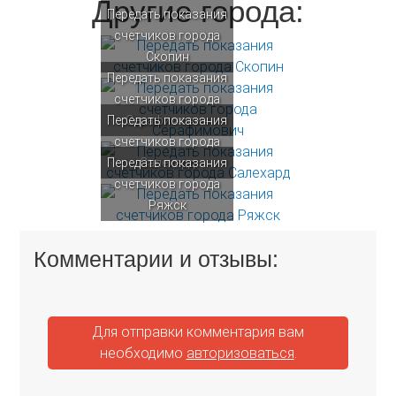
Другие города:
Передать показания
счетчиков города
Скопин
Передать показания
счетчиков города
Передать показания
Серафимович
счетчиков города
Передать показания
Салехард
счетчиков города
Ряжск
Комментарии и отзывы:
Для отправки комментария вам
необходимо
авторизоваться
.