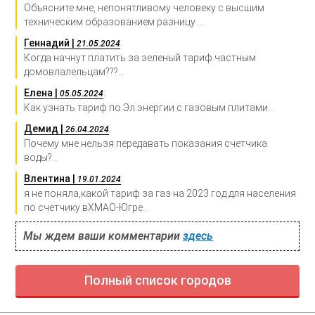
Объясните мне, непонятливому человеку с высшим
техническим образованием разницу ...
Геннадий |
:
21.05.2024
Когда начнут платить за зеленый тариф частным
домовлалельцам???...
Елена |
:
05.05.2024
Как узнать тариф по Эл.энергии с газовым плитами...
Демид |
:
26.04.2024
Почему мне нельзя передавать показания счетчика
воды?...
Влентина |
:
19.01.2024
я не поняла,какой тариф за газ на 2023 год для населения
по счетчику вХМАО-Югре...
Мы ждем ваши комментарии
здесь
Полный список городов