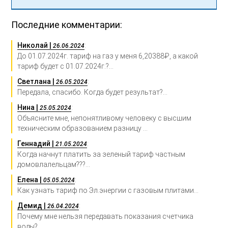
Последние комментарии:
Николай |
:
26.06.2024
До 01.07.2024г. тариф на газ у меня 6,20388₽, а какой
тариф будет с 01.07.2024г.?...
Светлана |
:
26.05.2024
Передала, спасибо. Когда будет результат?...
Нина |
:
25.05.2024
Объясните мне, непонятливому человеку с высшим
техническим образованием разницу ...
Геннадий |
:
21.05.2024
Когда начнут платить за зеленый тариф частным
домовлалельцам???...
Елена |
:
05.05.2024
Как узнать тариф по Эл.энергии с газовым плитами...
Демид |
:
26.04.2024
Почему мне нельзя передавать показания счетчика
воды?...