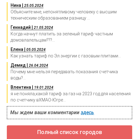
Нина |
:
25.05.2024
Объясните мне, непонятливому человеку с высшим
техническим образованием разницу ...
Геннадий |
:
21.05.2024
Когда начнут платить за зеленый тариф частным
домовлалельцам???...
Елена |
:
05.05.2024
Как узнать тариф по Эл.энергии с газовым плитами...
Демид |
:
26.04.2024
Почему мне нельзя передавать показания счетчика
воды?...
Влентина |
:
19.01.2024
я не поняла,какой тариф за газ на 2023 год для населения
по счетчику вХМАО-Югре...
Мы ждем ваши комментарии
здесь
Полный список городов