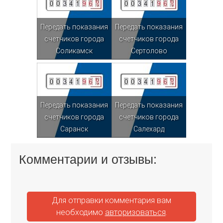
Передать показания
Передать показания
счетчиков города
счетчиков города
Соликамск
Сертолово
Передать показания
Передать показания
счетчиков города
счетчиков города
Саранск
Салехард
Комментарии и отзывы:
Для отправки комментария вам
необходимо
авторизоваться
.