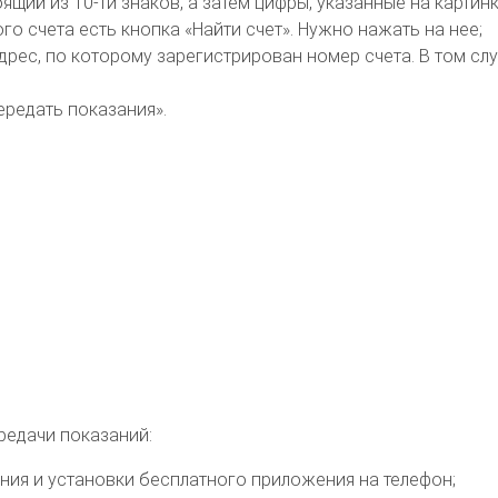
щий из 10-ти знаков, а затем цифры, указанные на картинк
о счета есть кнопка «Найти счет». Нужно нажать на нее;
рес, по которому зарегистрирован номер счета. В том слу
ередать показания».
редачи показаний:
вания и установки бесплатного приложения на телефон;