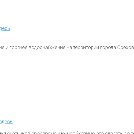
десь
.
ие и горячее водоснабжение на территории
города Орехо
здесь
.
ния счетчиков своевременно, необходимо это сделать до