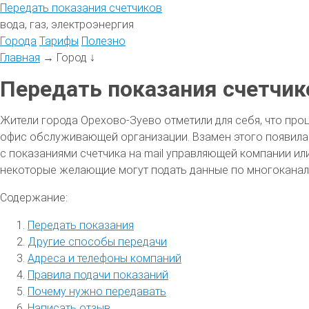
Передать
показания
счетчиков
вода, газ, электроэнергия
Города
Тарифы
Полезно
Главная
→
Город
↓
Передать показания счетчик
Жители города Орехово-Зуево отметили для себя, что про
офис обслуживающей организации. Взамен этого появила
с показаниями счетчика на mail управляющей компании или
некоторые желающие могут подать данные по многоканал
Содержание:
Передать показания
Другие способы передачи
Адреса и телефоны компаний
Правила подачи показаний
Почему нужно передавать
Написать отзыв