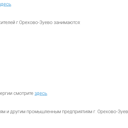
здесь
.
жителей
г.Орехово-Зуево
занимаются:
нергии смотрите
здесь
.
циям и другим промышленным предприятиям
г. Орехово-Зуе