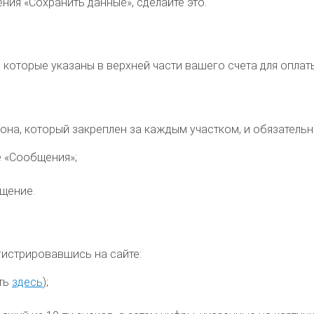
ния «Сохранить данные», сделайте это.
которые указаны в верхней части вашего счета для оплат
, который закреплен за каждым участком, и обязательно 
е «Сообщения»;
бщение.
гистрировавшись на сайте:
ать
здесь
);