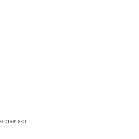
во
отвечают: