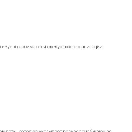
во-Зуево
занимаются следующие организации:
 той даты, которую указывает ресурсоснабжающая