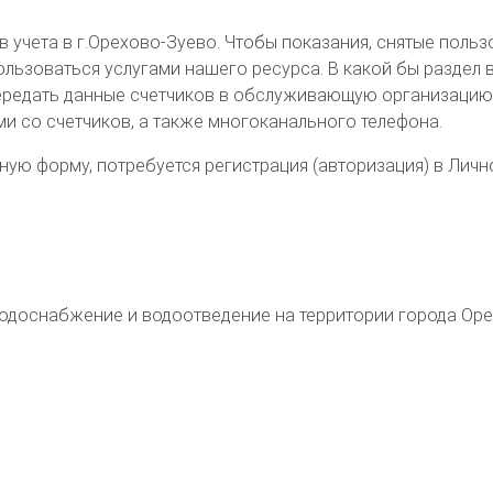
учета в г.Орехово-Зуево. Чтобы показания, снятые пользо
оваться услугами нашего ресурса. В какой бы раздел вы н
ередать данные счетчиков в обслуживающую организацию
ми со счетчиков, а также многоканального телефона.
ую форму, потребуется регистрация (авторизация) в Личн
 водоснабжение и водоотведение на территории
города Ор