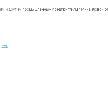
циям и другим промышленным предприятиям
г.
Михайловск о
десь
.