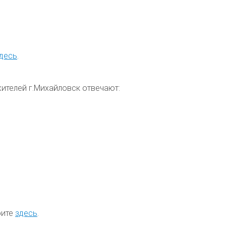
десь
.
жителей
г.
Михайловск отвечают:
рите
здесь
.