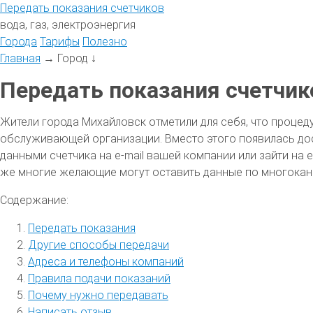
Передать
показания
счетчиков
вода, газ, электроэнергия
Города
Тарифы
Полезно
Главная
→
Город
↓
Передать показания счетчик
Жители города Михайловск отметили для себя, что процеду
обслуживающей организации. Вместо этого появилась до
данными счетчика на e-mail вашей компании или зайти на 
же многие желающие могут оставить данные по многокан
Содержание:
Передать показания
Другие способы передачи
Адреса и телефоны компаний
Правила подачи показаний
Почему нужно передавать
Написать отзыв