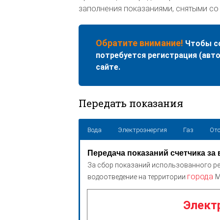
заполнения показаниями, снятыми со 
Обратите внимание!
Чтобы со
потребуется регистрация (авт
сайте.
Передать показания
Вода
Электроэнергия
Газ
Ото
Передача показаний счетчика за 
За сбор показаний использованного ре
города
водоотведение на территории
М
Элект