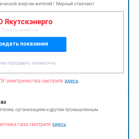
г.
рической энергии жителей
Мирный отвечают:
 Якутскэнерго
Электроэнергия
редать показания
имо передавать ежемесячно
ИПУ электричества смотрите
здесь
.
газ
жителям, организациям и другим промышленным
четчика газа смотрите
здесь
.