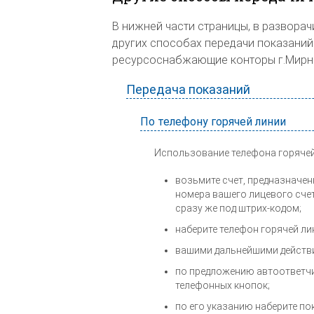
В нижней части страницы, в развор
других способах передачи показаний
ресурсоснабжающие конторы г.Мирный
Передача показаний
По телефону горячей линии
Использование телефона горяче
возьмите счет, предназначен
номера вашего лицевого счет
сразу же под штрих-кодом;
наберите телефон горячей ли
вашими дальнейшими действи
по предложению автоответчи
телефонных кнопок;
по его указанию наберите по