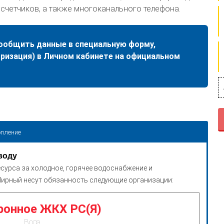
счетчиков, а также многоканального телефона.
общить данные в специальную форму,
оризация) в Личном кабинете на официальном
пление
воду
сурса за холодное, горячее водоснабжение и
ирный несут обязанность следующие организации:
ронное ЖКХ РС(Я)
Вода