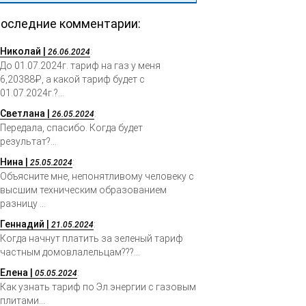
оследние комментарии:
Николай |
:
26.06.2024
До 01.07.2024г. тариф на газ у меня
6,20388₽, а какой тариф будет с
01.07.2024г.?...
Светлана |
:
26.05.2024
Передала, спасибо. Когда будет
результат?...
Нина |
:
25.05.2024
Объясните мне, непонятливому человеку с
высшим техническим образованием
разницу ...
Геннадий |
:
21.05.2024
Когда начнут платить за зеленый тариф
частным домовлалельцам???...
Елена |
:
05.05.2024
Как узнать тариф по Эл.энергии с газовым
плитами...