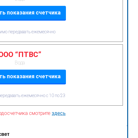
ь показания счетчика
имо передавать ежемесячно
ООО “ПТВС”
Вода
ь показания счетчика
ередавать ежемесячно с 10 по 23
водосчетчика смотрите
здесь
.
свет