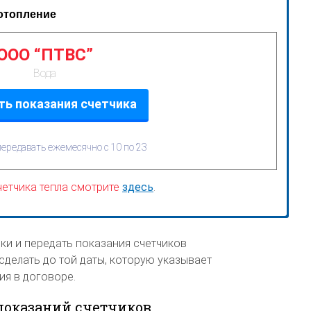
 отопление
ООО “ПТВС”
Вода
ь показания счетчика
ередавать ежемесячно с 10 по 23
четчика тепла смотрите
здесь
.
ки и передать показания счетчиков
делать до той даты, которую указывает
я в договоре.
показаний счетчиков