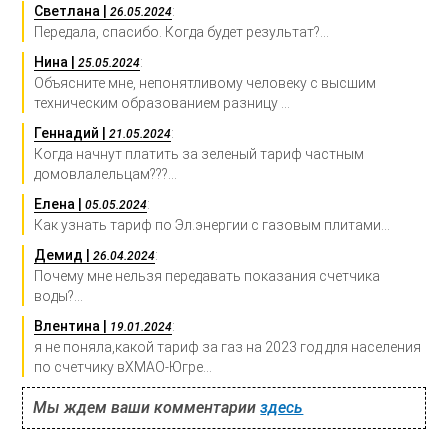
Светлана |
:
26.05.2024
Передала, спасибо. Когда будет результат?...
Нина |
:
25.05.2024
Объясните мне, непонятливому человеку с высшим
техническим образованием разницу ...
Геннадий |
:
21.05.2024
Когда начнут платить за зеленый тариф частным
домовлалельцам???...
Елена |
:
05.05.2024
Как узнать тариф по Эл.энергии с газовым плитами...
Демид |
:
26.04.2024
Почему мне нельзя передавать показания счетчика
воды?...
Влентина |
:
19.01.2024
я не поняла,какой тариф за газ на 2023 год для населения
по счетчику вХМАО-Югре...
Мы ждем ваши комментарии
здесь