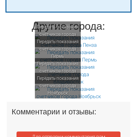
Другие города:
Передать показания
счетчиков города
Передать показания
Пенза
счетчиков города
Пермь
Передать показания
счетчиков города
Передать показания
Владивосток
счетчиков города
Ноябрьск
Комментарии и отзывы:
Для отправки комментария вам