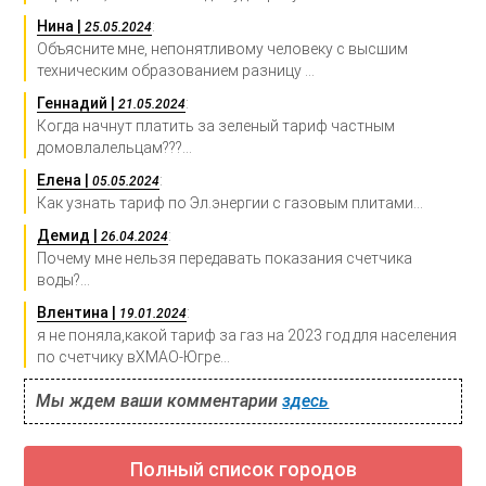
Нина |
:
25.05.2024
Объясните мне, непонятливому человеку с высшим
техническим образованием разницу ...
Геннадий |
:
21.05.2024
Когда начнут платить за зеленый тариф частным
домовлалельцам???...
Елена |
:
05.05.2024
Как узнать тариф по Эл.энергии с газовым плитами...
Демид |
:
26.04.2024
Почему мне нельзя передавать показания счетчика
воды?...
Влентина |
:
19.01.2024
я не поняла,какой тариф за газ на 2023 год для населения
по счетчику вХМАО-Югре...
Мы ждем ваши комментарии
здесь
Полный список городов