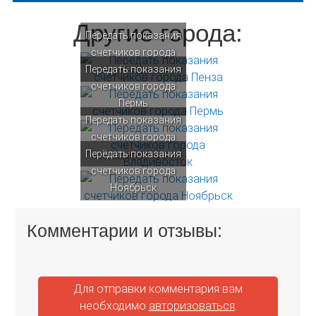
Другие города:
Передать показания
счетчиков города
Передать показания
Пенза
счетчиков города
Пермь
Передать показания
счетчиков города
Передать показания
Владивосток
счетчиков города
Ноябрьск
Комментарии и отзывы:
Для отправки комментария вам
необходимо
авторизоваться
.