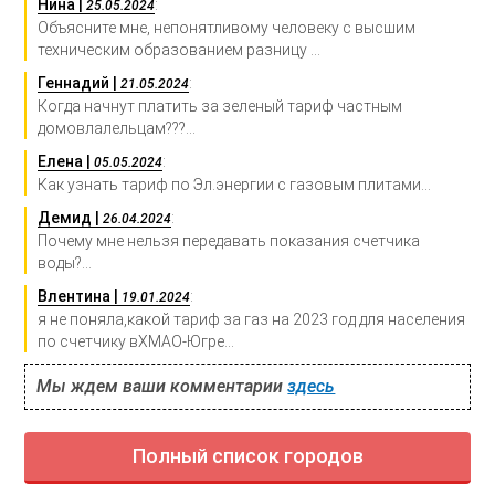
Нина |
:
25.05.2024
Объясните мне, непонятливому человеку с высшим
техническим образованием разницу ...
Геннадий |
:
21.05.2024
Когда начнут платить за зеленый тариф частным
домовлалельцам???...
Елена |
:
05.05.2024
Как узнать тариф по Эл.энергии с газовым плитами...
Демид |
:
26.04.2024
Почему мне нельзя передавать показания счетчика
воды?...
Влентина |
:
19.01.2024
я не поняла,какой тариф за газ на 2023 год для населения
по счетчику вХМАО-Югре...
Мы ждем ваши комментарии
здесь
Полный список городов