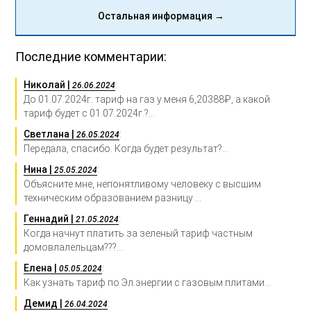
Остальная информация →
Последние комментарии:
Николай |
:
26.06.2024
До 01.07.2024г. тариф на газ у меня 6,20388₽, а какой
тариф будет с 01.07.2024г.?...
Светлана |
:
26.05.2024
Передала, спасибо. Когда будет результат?...
Нина |
:
25.05.2024
Объясните мне, непонятливому человеку с высшим
техническим образованием разницу ...
Геннадий |
:
21.05.2024
Когда начнут платить за зеленый тариф частным
домовлалельцам???...
Елена |
:
05.05.2024
Как узнать тариф по Эл.энергии с газовым плитами...
Демид |
:
26.04.2024