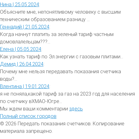
Нина |
25.05.2024
:
Объясните мне, непонятливому человеку с высшим
техническим образованием разницу ...
Геннадий |
21.05.2024
:
Когда начнут платить за зеленый тариф частным
домовлалельцам???...
Елена |
05.05.2024
:
Как узнать тариф по Эл.энергии с газовым плитами...
Демид |
26.04.2024
:
Почему мне нельзя передавать показания счетчика
воды?...
Влентина |
19.01.2024
:
я не поняла,какой тариф за газ на 2023 год для населения
по счетчику вХМАО-Югре...
Мы ждем ваши комментарии
здесь
Полный список городов
© 2026 Передать показания счетчиков. Копирование
материала запрещено.