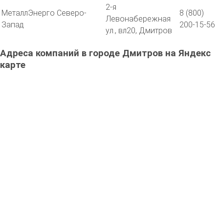
2-я
МеталлЭнерго Северо-
8 (800)
Левонабережная
Запад
200-15-56
ул., вл20, Дмитров
Адреса компаний в городе Дмитров на Яндекс
карте