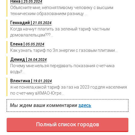
Нина |
:
25.05.2024
Объясните мне, непонятливому человеку с высшим
техническим образованием разницу ...
Геннадий |
:
21.05.2024
Когда начнут платить за зеленый тариф частным
домовлалельцам???...
Елена |
:
05.05.2024
Как узнать тариф по Эл.энергии с газовым плитами...
Демид |
:
26.04.2024
Почему мне нельзя передавать показания счетчика
воды?...
Влентина |
:
19.01.2024
я не поняла,какой тариф за газ на 2023 год для населения
по счетчику вХМАО-Югре...
Мы ждем ваши комментарии
здесь
Полный список городов